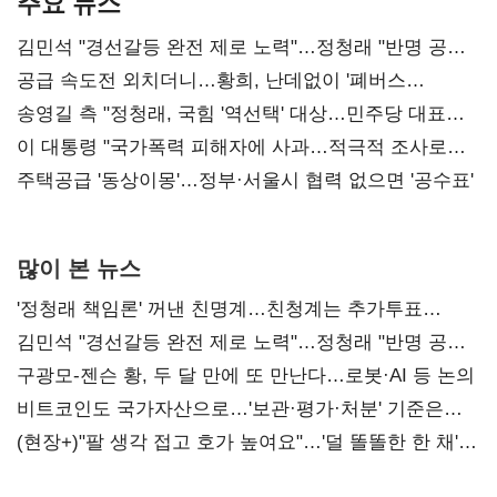
주요 뉴스
김민석 "경선갈등 완전 제로 노력"…정청래 "반명 공세
사과부터"
공급 속도전 외치더니…황희, 난데없이 '폐버스
리모델링' 제안
송영길 측 "정청래, 국힘 '역선택' 대상…민주당 대표로
총선 지휘 못해"
이 대통령 "국가폭력 피해자에 사과…적극적 조사로
진실 밝혀야"
주택공급 '동상이몽'…정부·서울시 협력 없으면 '공수표'
많이 본 뉴스
'정청래 책임론' 꺼낸 친명계…친청계는 추가투표
때리기
김민석 "경선갈등 완전 제로 노력"…정청래 "반명 공세
사과부터"
구광모-젠슨 황, 두 달 만에 또 만난다…로봇·AI 등 논의
비트코인도 국가자산으로…'보관·평가·처분' 기준은
숙제
(현장+)"팔 생각 접고 호가 높여요"…'덜 똘똘한 한 채'
20억 키맞추기