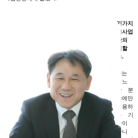
기가지
니사업
단의
역할
은.
AI는
어느
한 분
야에만
적용하
는 기
술이
아니