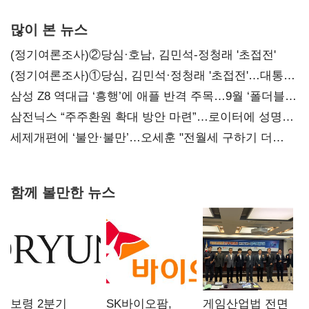
많이 본 뉴스
(정기여론조사)②당심·호남, 김민석-정청래 '초접전'
(정기여론조사)①당심, 김민석·정청래 '초접전'…대통령
지지도 '50% 아래로'(종합)
삼성 Z8 역대급 ‘흥행’에 애플 반격 주목…9월 ‘폴더블
대전’
삼전닉스 “주주환원 확대 방안 마련”…로이터에 성명
보내
세제개편에 ‘불안·불만’…오세훈 "전월세 구하기 더
힘들어질 것"
함께 볼만한 뉴스
보령 2분기
SK바이오팜,
게임산업법 전면