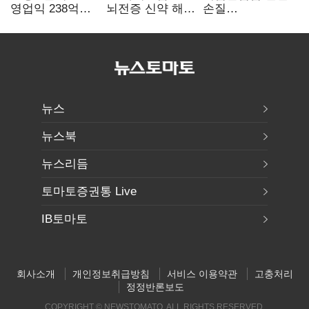
영업익 238억…
뇌전증 신약 해외
손질
전년 대비 6.2%↓
흥행 발판…
공감대…"낡은
차세대 신약 개발
규제 걷고
속도
안전장치 촘촘히
해야"
뉴스
뉴스북
뉴스리듬
토마토증권통 Live
IB토마토
회사소개
개인정보취급방침
서비스 이용약관
고충처리
정정반론보도
COPYRIGHT © NEWSTOMATO. ALL RIGHTS RESERVED.