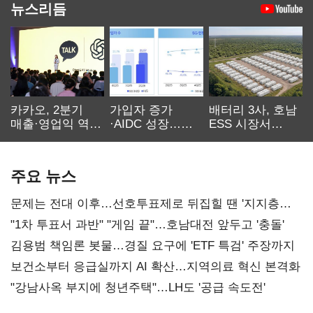
뉴스리듬
카카오, 2분기
가입자 증가
배터리 3사, 호남
매출·영업익 역대
·AIDC 성장…
ESS 시장서
최대…에이전트
SKT 2분기 성장
‘격돌’
AI 수익화 관건
본궤도
주요 뉴스
문제는 전대 이후…선호투표제로 뒤집힐 땐 '지지층
불복'
"1차 투표서 과반" "게임 끝"…호남대전 앞두고 '충돌'
김용범 책임론 봇물…경질 요구에 'ETF 특검' 주장까지
보건소부터 응급실까지 AI 확산…지역의료 혁신 본격화
"강남사옥 부지에 청년주택"…LH도 '공급 속도전'