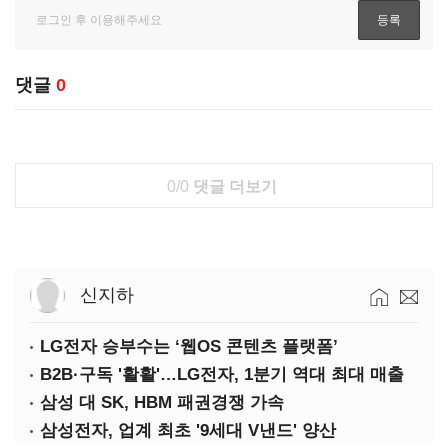
댓글
0
0/0
댓글 더보기
신지하
LG전자 승부수는 ‘웹OS 콘텐츠 플랫폼’
B2B·구독 '활활'…LG전자, 1분기 역대 최대 매출
삼성 대 SK, HBM 패권경쟁 가속
삼성전자, 업계 최초 '9세대 V낸드' 양산