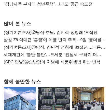
"강남사옥 부지에 청년주택"…LH도 '공급 속도전'
많이 본 뉴스
(정기여론조사)②당심·호남, 김민석-정청래 '초접전'
삼성 Z8 역대급 ‘흥행’에 애플 반격 주목…9월 ‘폴더블
대전’
(정기여론조사)①당심, 김민석·정청래 '초접전'…대통령
지지도 '50% 아래로'(종합)
세제개편에 ‘불안·불만’…오세훈 "전월세 구하기 더
힘들어질 것"
(SPC 민낯)④솜방망이 처벌에 식품위생법 위반 반복
함께 볼만한 뉴스