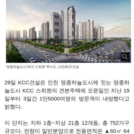
'영종하늘도시 KCC 스위첸' 투시도. 사진/KCC건설
29일 KCC건설은 인천 영종하늘도시에 짓는 영종하
늘도시 KCC 스위첸의 견본주택에 오픈일인 지난 19
일부터 3일간 1만5000여명의 방문객이 내방했다고
밝혔다.
이 단지는 지하 1층~지상 21층 12개동, 총 752가구
규모다. 전량이 일반분양으로 전용면적은 ▲60㎡ 64