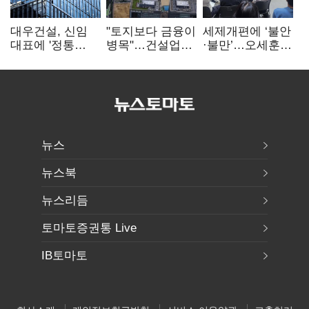
대우건설, 신임
"토지보다 금융이
세제개편에 ‘불안
대표에 '정통
병목"…건설업계,
·불만’…오세훈
대우맨' 이강석
PF 자금경색
"전월세 구하기
부사장 내정
해소 목소리
더 힘들어질 것"
뉴스
뉴스북
뉴스리듬
토마토증권통 Live
IB토마토