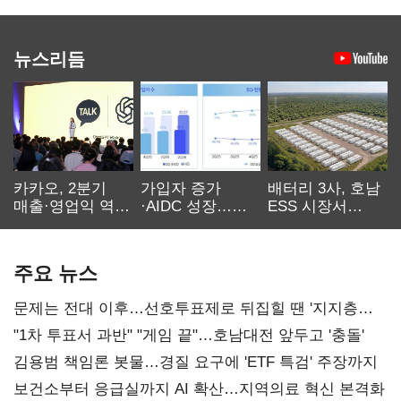
뉴스리듬
카카오, 2분기
가입자 증가
배터리 3사, 호남
매출·영업익 역대
·AIDC 성장…
ESS 시장서
최대…에이전트
SKT 2분기 성장
‘격돌’
AI 수익화 관건
본궤도
주요 뉴스
문제는 전대 이후…선호투표제로 뒤집힐 땐 '지지층
불복'
"1차 투표서 과반" "게임 끝"…호남대전 앞두고 '충돌'
김용범 책임론 봇물…경질 요구에 'ETF 특검' 주장까지
보건소부터 응급실까지 AI 확산…지역의료 혁신 본격화