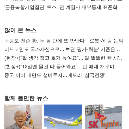
'금융복합기업집단' 토스, 전 계열사 내부통제 표준화
많이 본 뉴스
구광모-젠슨 황, 두 달 만에 또 만난다…로봇·AI 등 논의
비트코인도 국가자산으로…'보관·평가·처분' 기준은
숙제
(현장+)"팔 생각 접고 호가 높여요"…'덜 똘똘한 한 채'
20억 키맞추기
(현장+)"12일엔 물건 다 들어와요"…빈 매대 채우며 문
연 홈플러스
중국 이어 대만도 설비투자…메모리 ‘삼국전쟁’
함께 볼만한 뉴스