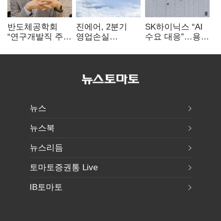
반도체공학회
진에어, 2분기
SK하이닉스 “AI
“연구개발직 주
영업손실
수요 대응”…용인
52시간제
731억…유가
·청주 팹에 54조
개선해야”
상승 여파
투자
뉴스
뉴스북
뉴스리듬
토마토증권통 Live
IB토마토