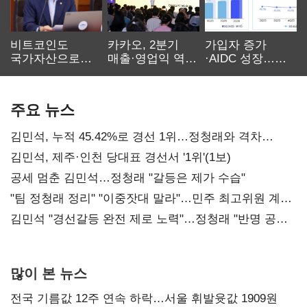
비트코인도
카카오, 2분기
가입자 증가
국가자산으로…'
매출·영업익 역대
·AIDC 성장…
보관·평가·처분'
최대…에이전트
SKT 2분기 성장
기준은 숙제
AI 수익화 관건
본궤도
주요 뉴스
김민석, 누적 45.42%로 경선 1위…정청래와 격차
0.86%p(2보)
김민석, 제주·인천 당대표 경선서 '1위'(1보)
공세 멈춘 김민석…정청래 "갈등은 제가 수습"
"팀 정청래 정리" "이중잣대 말라"…민주 최고위원 계파
다툼 격화
김민석 "경선갈등 완전 제로 노력"…정청래 "반명 공세
사과부터"
많이 본 뉴스
전국 기름값 12주 연속 하락…서울 휘발윳값 1909원