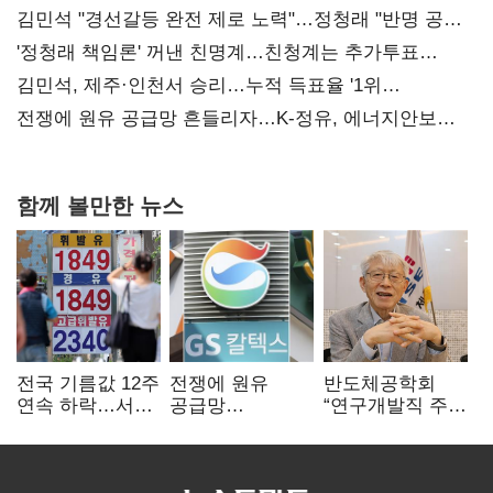
김민석 "경선갈등 완전 제로 노력"…정청래 "반명 공세
사과부터"
'정청래 책임론' 꺼낸 친명계…친청계는 추가투표
때리기
김민석, 제주·인천서 승리…누적 득표율 '1위
탈환'(종합)
전쟁에 원유 공급망 흔들리자…K-정유, 에너지안보
핵심으로 재부상
함께 볼만한 뉴스
전국 기름값 12주
전쟁에 원유
반도체공학회
연속 하락…서울
공급망
“연구개발직 주
휘발윳값 1909원
흔들리자…K-
52시간제
정유, 에너지안보
개선해야”
핵심으로 재부상