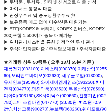
▶ 무방문 , 무서류 , 인터넷 신청으로 대출 신청
▶ 마이너스 통장식 대출
▶ 연장수수료 및 중도상환수수료 無
▶ 보유종목 매도 없이 미수/신용 대환가능
▶ ETF(KODEX 레버리지, KODEX 인버스, KODEX
200)포함 1,500여개 종목 매매가능
▶ 위험관리시스템을 통한 안정적인 투자 관리
▶ 주식매입자금대출 / 주식담보대출 / 주식자금대출
★거래량 상위 50종목 ( 오후 13시 55분 기준 )
제룡전기(033100)
,
아비스타(090370)
,
미래산업(0255
60)
,
오리엔트바이오(002630)
,
세우글로벌(013000)
,
유지인트(195990)
,
와이제이엠게임즈(193250)
,
써니
전자(004770)
,
영진약품(003520)
,
두올산업(078590)
,
디아이(003160)
,
SK하이닉스(000660)
,
진흥기업(002
780)
,
코데즈컴바인(047770)
(2,680원 ▼25원 -0.9
2%)
,
헝셩그룹(900270)
,
뉴보텍(060260)
,
웨이포트(90