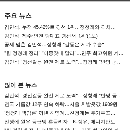
기준은 숙제
AI 수익화 관건
본궤도
주요 뉴스
김민석, 누적 45.42%로 경선 1위…정청래와 격차
0.86%p(2보)
김민석, 제주·인천 당대표 경선서 '1위'(1보)
공세 멈춘 김민석…정청래 "갈등은 제가 수습"
"팀 정청래 정리" "이중잣대 말라"…민주 최고위원 계파
다툼 격화
김민석 "경선갈등 완전 제로 노력"…정청래 "반명 공세
사과부터"
많이 본 뉴스
김민석 "경선갈등 완전 제로 노력"…정청래 "반명 공세
사과부터"
전국 기름값 12주 연속 하락…서울 휘발윳값 1909원
'정청래 책임론' 꺼낸 친명계…친청계는 추가투표
때리기
전쟁에 원유 공급망 흔들리자…K-정유, 에너지안보