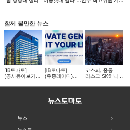
핵심으로 재부상
"팀 정청래 정리" "이중잣대 말라"…민주 최고위원 계파
다툼 격화
함께 볼만한 뉴스
[IB토마토]
[IB토마토]
코스피, 중동
(공시톺아보기)
(유증레이다)
리스크·SK하닉
수주 공시, 왜
툴젠, 조달액
5% 급락에
바로 매출로
3분의 1 토막…
뒷걸음
잡히지 않을까
특허소송
비용부터 챙긴다
뉴스
뉴스북