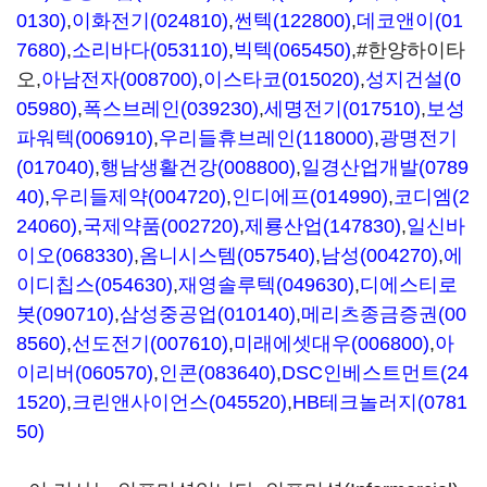
0130)
,
이화전기(024810)
,
썬텍(122800)
,
데코앤이(01
7680)
,
소리바다(053110)
,
빅텍(065450)
,#한양하이타
오,
아남전자(008700)
,
이스타코(015020)
,
성지건설(0
05980)
,
폭스브레인(039230)
,
세명전기(017510)
,
보성
파워텍(006910)
,
우리들휴브레인(118000)
,
광명전기
(017040)
,
행남생활건강(008800)
,
일경산업개발(0789
40)
,
우리들제약(004720)
,
인디에프(014990)
,
코디엠(2
24060)
,
국제약품(002720)
,
제룡산업(147830)
,
일신바
이오(068330)
,
옴니시스템(057540)
,
남성(004270)
,
에
이디칩스(054630)
,
재영솔루텍(049630)
,
디에스티로
봇(090710)
,
삼성중공업(010140)
,
메리츠종금증권(00
8560)
,
선도전기(007610)
,
미래에셋대우(006800)
,
아
이리버(060570)
,
인콘(083640)
,
DSC인베스트먼트(24
1520)
,
크린앤사이언스(045520)
,
HB테크놀러지(0781
50)