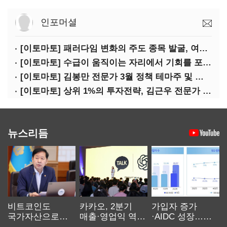
인포머셜
[이토마토] 패러다임 변화의 주도 종목 발굴, 여인수 전문가 투자클럽
[이토마토] 수급이 움직이는 자리에서 기회를 포착하다, 김형일 전문가 투자클럽
[이토마토] 김봉만 전문가 3월 정책 테마주 및 제약 바이오 선취매 전략 아카데미 3/5(목) 2부 진행
[이토마토] 상위 1%의 투자전략, 김근우 전문가 투자클럽에서 확인하세요
뉴스리듬
비트코인도
카카오, 2분기
가입자 증가
국가자산으로…'
매출·영업익 역대
·AIDC 성장…
보관·평가·처분'
최대…에이전트
SKT 2분기 성장