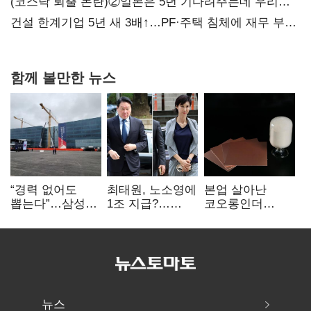
불만 확산
(코스닥 퇴출 논란)②일본은 5년 기다려주는데 우리는
당장 퇴출?…시간만으론 부족한 코스닥 구하기
건설 한계기업 5년 새 3배↑…PF·주택 침체에 재무 부담
확대
함께 볼만한 뉴스
“경력 없어도
최태원, 노소영에
본업 살아난
뽑는다”…삼성
1조 지급?…
코오롱인더
·TSMC, 미
재상고 여부 주목
·HS효성…AI·
반도체 인재
배터리 소재로
쟁탈전
보폭 확대
뉴스