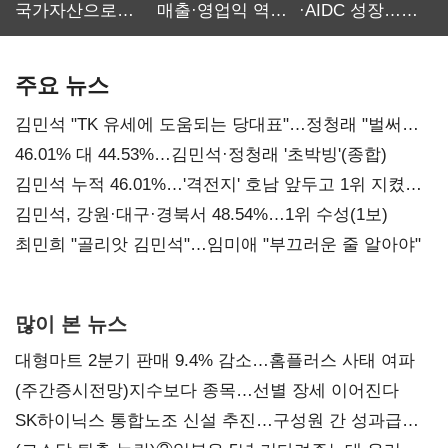
국가자산으로…'
매출·영업익 역대
·AIDC 성장…
보관·평가·처분'
최대…에이전트
SKT 2분기 성장
기준은 숙제
AI 수익화 관건
본궤도
주요 뉴스
김민석 "TK 유세에 도움되는 당대표"…정청래 "벌써
대표된 양 당직 배분"
46.01% 대 44.53%…김민석·정청래 '초박빙'(종합)
김민석 누적 46.01%…'격전지' 호남 앞두고 1위 지켰다
(2보)
김민석, 강원·대구·경북서 48.54%…1위 수성(1보)
최민희 "골리앗 김민석"…임미애 "부끄러운 줄 알아야"
많이 본 뉴스
대형마트 2분기 판매 9.4% 감소…홈플러스 사태 여파
(주간증시전망)지수보다 종목…선별 장세 이어진다
SK하이닉스 통합노조 신설 추진…구성원 간 성과급