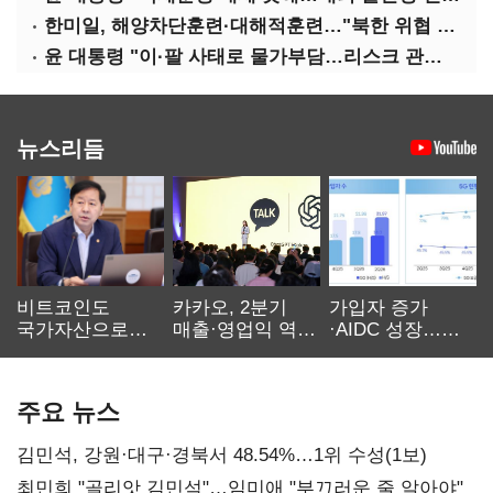
한미일, 해양차단훈련·대해적훈련…"북한 위협 억제"
윤 대통령 "이·팔 사태로 물가부담…리스크 관리 만전 기해야"
뉴스리듬
비트코인도
카카오, 2분기
가입자 증가
국가자산으로…'
매출·영업익 역대
·AIDC 성장…
보관·평가·처분'
최대…에이전트
SKT 2분기 성장
기준은 숙제
AI 수익화 관건
본궤도
주요 뉴스
김민석, 강원·대구·경북서 48.54%…1위 수성(1보)
최민희 "골리앗 김민석"…임미애 "부끄러운 줄 알아야"