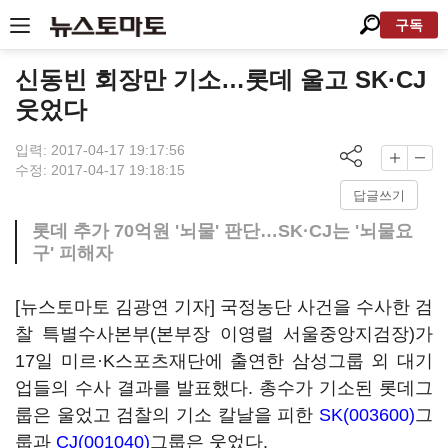
구독
신동빈 회장만 기소…롯데 울고 SK·CJ
웃었다
입력: 2017-04-17 19:17:56
수정: 2017-04-17 19:18:15
답글쓰기
롯데 추가 70억원 '뇌물' 판단…SK·CJ는 '뇌물요
구' 피해자
[뉴스토마토 김광연 기자] 국정농단 사건을 수사한 검
찰 특별수사본부(본부장 이영렬 서울중앙지검장)가
17일 미르·K스포츠재단에 출연한 삼성그룹 외 대기
업들의 수사 결과를 발표했다. 총수가 기소된 롯데그
룹은 울었고 검찰의 기소 칼날을 피한
SK(003600)
그
룹과
CJ(001040)
그룹은 웃었다.