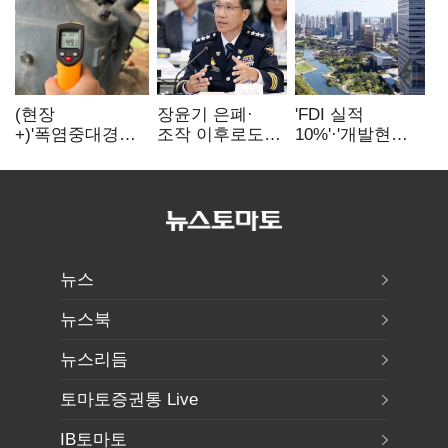
(현장
장윤기 은폐·
'FDI 실적
+)'폭염중대경보'
조작 이후로도
10%'·'개발현안
에도 농촌
정보유출·
산적'…
이주노동자는
내부비위…경찰
인천경제청장
강행군…'야외작
신뢰는 어디에
구원투수 찾기
업 중지' 권고도
무시
뉴스
뉴스북
뉴스리듬
토마토증권통 Live
IB토마토