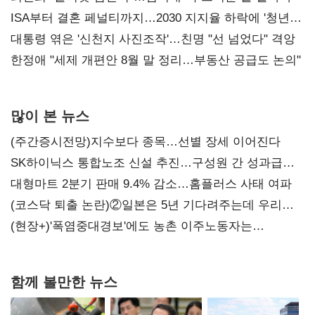
ISA부터 결혼 페널티까지…2030 지지율 하락에 '청년
챙기기'
대통령 엮은 '신천지 사진조작'…친명 "선 넘었다" 격앙
한정애 "세제 개편안 8월 말 정리…부동산 공급도 논의"
많이 본 뉴스
(주간증시전망)지수보다 종목…선별 장세 이어진다
SK하이닉스 통합노조 신설 추진…구성원 간 성과급
불만 확산
대형마트 2분기 판매 9.4% 감소…홈플러스 사태 여파
(코스닥 퇴출 논란)②일본은 5년 기다려주는데 우리는
당장 퇴출?…시간만으론 부족한 코스닥 구하기
(현장+)'폭염중대경보'에도 농촌 이주노동자는
강행군…'야외작업 중지' 권고도 무시
함께 볼만한 뉴스