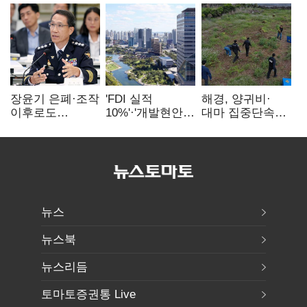
장윤기 은폐·조작
'FDI 실적
해경, 양귀비·
이후로도
10%'·'개발현안
대마 집중단속…
정보유출·
산적'…
4개월 동안
내부비위…경찰
인천경제청장
249명 검거
신뢰는 어디에
구원투수 찾기
뉴스
뉴스북
뉴스리듬
토마토증권통 Live