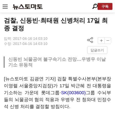
구독
검찰, 신동빈·최태원 신병처리 17일 최
종 결정
입력: 2017-04-16 14:03:10
수정: 2017-04-16 14:03:10
답글쓰기
신동빈 뇌물공여 불구속기소 전망…우병우 이날
기소 유동적
[뉴스토마토 김광연 기자] 검찰 특별수사본부(본부장
이영렬 서울중앙지검장)가 17일 박근혜 전 대통령을
기소하는 가운데 롯데그룹·
SK(003600)
그룹 수뇌부
들의 뇌물공여 혐의 적용과 우병우 전 청와대 민정수
석 신병 처리를 결정할 방침이다.