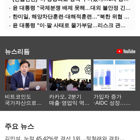
윤 대통령 "국제분쟁 배제 못해…대외 불안정 긴밀대응"
한미일, 해양차단훈련·대해적훈련…"북한 위협 억제"
윤 대통령 "이·팔 사태로 물가부담…리스크 관리 만전 기해야"
뉴스리듬
비트코인도
카카오, 2분기
가입자 증가
국가자산으로…'
매출·영업익 역대
·AIDC 성장…
보관·평가·처분'
최대…에이전트
SKT 2분기 성장
기준은 숙제
AI 수익화 관건
본궤도
주요 뉴스
김민석, 누적 45.42%로 경선 1위…정청래와 격차