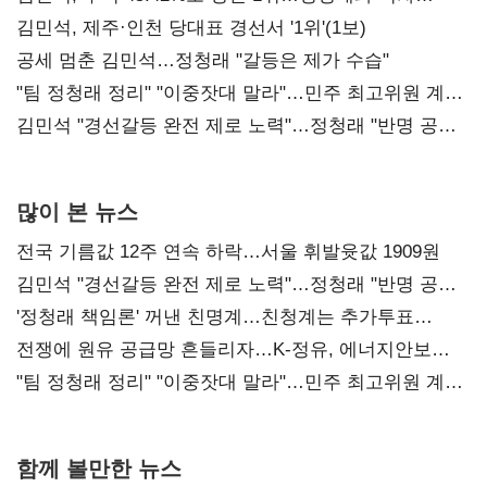
0.86%p(2보)
김민석, 제주·인천 당대표 경선서 '1위'(1보)
공세 멈춘 김민석…정청래 "갈등은 제가 수습"
"팀 정청래 정리" "이중잣대 말라"…민주 최고위원 계파
다툼 격화
김민석 "경선갈등 완전 제로 노력"…정청래 "반명 공세
사과부터"
많이 본 뉴스
전국 기름값 12주 연속 하락…서울 휘발윳값 1909원
김민석 "경선갈등 완전 제로 노력"…정청래 "반명 공세
사과부터"
'정청래 책임론' 꺼낸 친명계…친청계는 추가투표
때리기
전쟁에 원유 공급망 흔들리자…K-정유, 에너지안보
핵심으로 재부상
"팀 정청래 정리" "이중잣대 말라"…민주 최고위원 계파
다툼 격화
함께 볼만한 뉴스