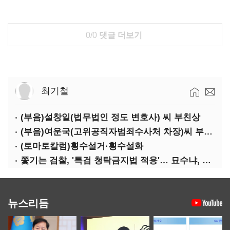
0/0
댓글 더보기
최기철
(부음)설창일(법무법인 정도 변호사) 씨 부친상
(부음)여운국(고위공직자범죄수사처 차장)씨 부친상
(토마토칼럼)횡수설거·횡수설화
쫓기는 검찰, '특검 청탁금지법 적용'… 묘수냐, 무리수냐
뉴스리듬