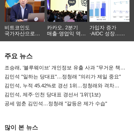
비트코인도
카카오, 2분기
가입자 증가
국가자산으로…'
매출·영업익 역대
·AIDC 성장…
보관·평가·처분'
최대…에이전트
SKT 2분기 성장
기준은 숙제
AI 수익화 관건
본궤도
주요 뉴스
조승래, '블루웨이브' 개인정보 유출 사과 "무거운 책임
통감"
김민석 "일하는 당대표"…정청래 "의리가 제일 중요"
김민석, 누적 45.42%로 경선 1위…정청래와 격차
0.86%p(2보)
김민석, 제주·인천 당대표 경선서 '1위'(1보)
공세 멈춘 김민석…정청래 "갈등은 제가 수습"
많이 본 뉴스