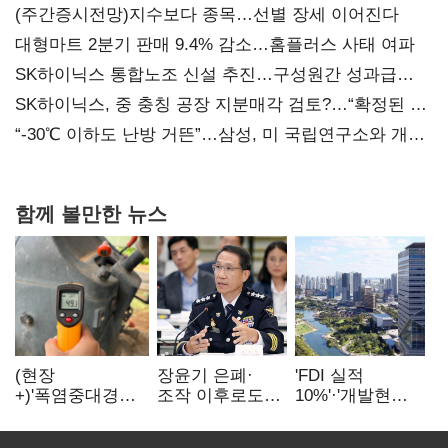
(주간증시전망)지수보다 종목…선별 장세 이어진다
대형마트 2분기 판매 9.4% 감소…홈플러스 사태 여파
SK하이닉스 통합노조 신설 추진…구성원간 성과급
불만 확산
SK하이닉스, 중 충칭 공장 지분매각 검토?…“확정된 바
없어”
“-30℃ 이하도 난방 거뜬”…삼성, 미 국립연구소와 개발
협력
함께 볼만한 뉴스
(현장
장윤기 은폐·
'FDI 실적
+)'폭염중대경보'
조작 이후로도
10%'·'개발현안
에도 농촌
정보유출·
산적'…
이주노동자는
내부비위…경찰
인천경제청장