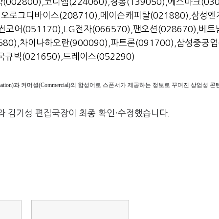
002800)
,
코디엠(224060)
,
경봉(139050)
,
에스마크(030
오로그디바이스(208710)
,
메이슨캐피탈(021880)
,
삼성엔
썬코어(051170)
,
LG전자(066570)
,
팬오션(028670)
,
베트
80)
,
차이나하오란(900090)
,
파트론(091700)
,
삼성중공업(
국큐빅(021650)
,
트레이스(052290)
ormation)과 커머셜(Commercial)의 합성어로 스폰서가 제공하는 정보로 꾸며진 상업성
라 김기성 편집국장이 최종 확인·수정했습니다.