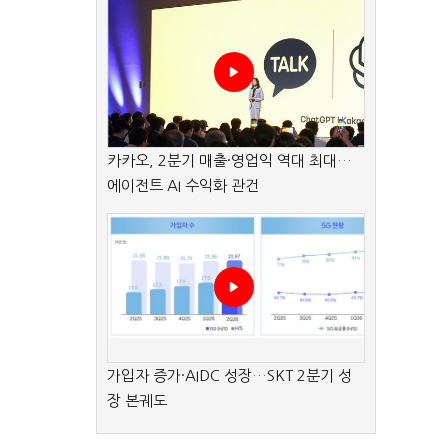
카카오, 2분기 매출·영업익 역대 최대…
에이전트 AI 수익화 관건
가입자 증가·AIDC 성장…SKT 2분기 성
장 본궤도