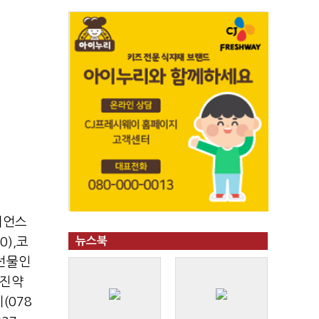
이언스
0)
,
코
뉴스북
0선물인
진약
(078