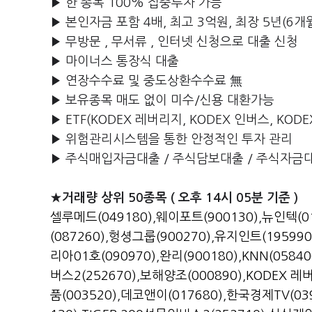
▶ 한 종목 100% 집중투자 가능
▶ 본인자금 포함 4배, 최고 3억원, 최장 5년(6개
▶ 무방문 , 무서류 , 인터넷 신청으로 대출 신청
▶ 마이너스 통장식 대출
▶ 연장수수료 및 중도상환수수료 無
▶ 보유종목 매도 없이 미수/신용 대환가능
▶ ETF(KODEX 레버리지, KODEX 인버스, KOD
▶ 위험관리시스템을 통한 안정적인 투자 관리
▶ 주식매입자금대출 / 주식담보대출 / 주식자금
★거래량 상위 50종목 ( 오후 14시 05분 기준 )
셀루메드(049180)
,
웨이포트(900130)
,
뉴인텍(01
(087260)
,
헝셩그룹(900270)
,
유지인트(195990
리아01호(090970)
,
완리(900180)
,
KNN(05840
버스2(252670)
,
보해양조(000890)
,
KODEX 레버
품(003520)
,
데코앤이(017680)
,
한국경제TV(039