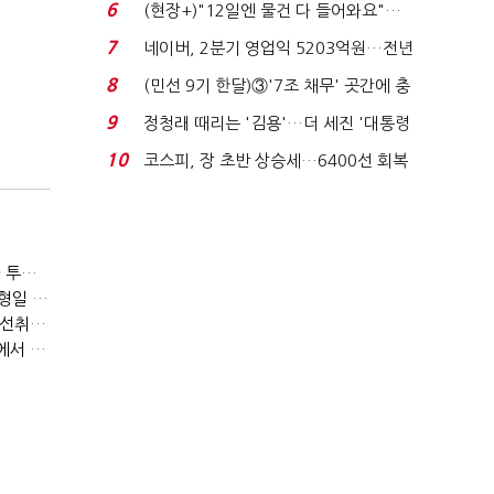
요"…'덜 똘똘한 한 채' 20...
6
(현장+)"12일엔 물건 다 들어와요"…
빈 매대 채우며 문 연 ...
7
네이버, 2분기 영업익 5203억원…전년
비 0.2% 감소...
8
(민선 9기 한달)③'7조 채무' 곳간에 충
격…추미애, 20년...
9
정청래 때리는 '김용'…더 세진 '대통령
최측근' 입...
10
코스피, 장 초반 상승세…6400선 회복
시도
[이토마토] 패러다임 변화의 주도 종목 발굴, 여인수 전문가 투자클럽
[이토마토] 수급이 움직이는 자리에서 기회를 포착하다, 김형일 전문가 투자클럽
[이토마토] 김봉만 전문가 3월 정책 테마주 및 제약 바이오 선취매 전략 아카데미 3/5(목) 2부 진행
[이토마토] 상위 1%의 투자전략, 김근우 전문가 투자클럽에서 확인하세요