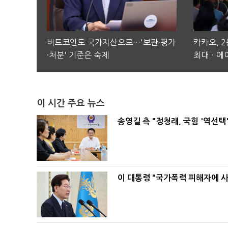
비트코인도 국가자산으로…'보관·평가
카카오, 
·처분' 기준은 숙제
최대…에이
이 시간 주요 뉴스
송영길 측 "정청래, 국힘 '역선
이 대통령 "국가폭력 피해자에 