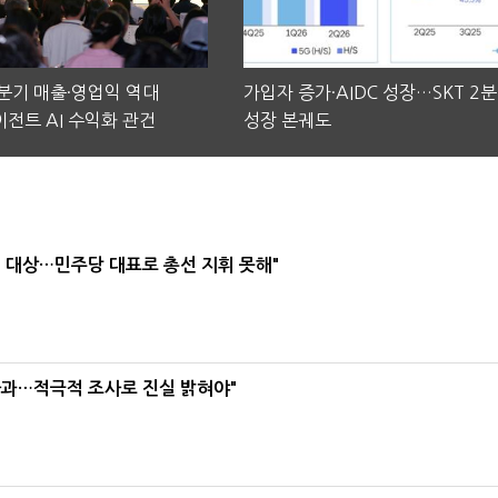
2분기 매출·영업익 역대
가입자 증가·AIDC 성장…SKT 2
전트 AI 수익화 관건
성장 본궤도
택' 대상…민주당 대표로 총선 지휘 못해"
사과…적극적 조사로 진실 밝혀야"