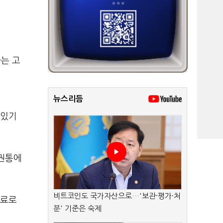
는 고
뉴스리듬
 있기
증권통에
비트코인도 국가자산으로…'보관·평가·처
무료로
분' 기준은 숙제