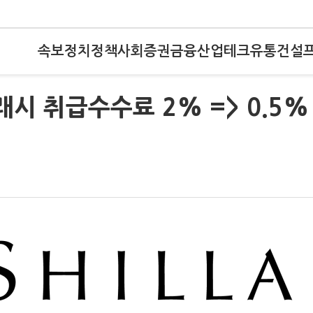
속보
정치
정책
사회
증권
금융
산업
테크
유통
건설
시 취급수수료 2% => 0.5%