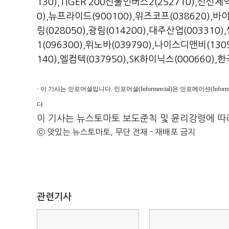
130)
,
TIGER 200선물인버스2(252710)
,
신신제약(
0)
,
뉴프라이드(900100)
,
위즈코프(038620)
,
바이
링(028050)
,
광림(014200)
,
대주산업(003310)
,
1(096300)
,
위노바(039790)
,
나이스디앤비(1305
140)
,
엘컴텍(037950)
,
SK하이닉스(000660)
,
한
· 이 기사는 인포머셜입니다. 인포머셜(Informercial)은 인포메이션(Inf
다.
이 기사는 뉴스토마토 보도준칙 및 윤리강령에 따
ⓒ 맛있는 뉴스토마토, 무단 전재 - 재배포 금지
관련기사