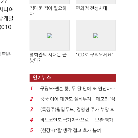
27
집다운 집이 필요하
편의점 전성시대
지니어
다
남개발
010
 콘텐트입니
영화관의 시대는 끝
"CD로 구워오세요"
났다?
인기뉴스
1
구광모-젠슨 황, 두 달 만에 또 만난다…
로봇·AI 등 논...
2
중국 이어 대만도 설비투자…메모리 ‘삼
국전쟁’
3
(특징주)윙입푸드, 경영진 주가 부양 의
지에 상한가...
4
비트코인도 국가자산으로…'보관·평가·
처분' 기준은 ...
5
(현장+)"팔 생각 접고 호가 높여