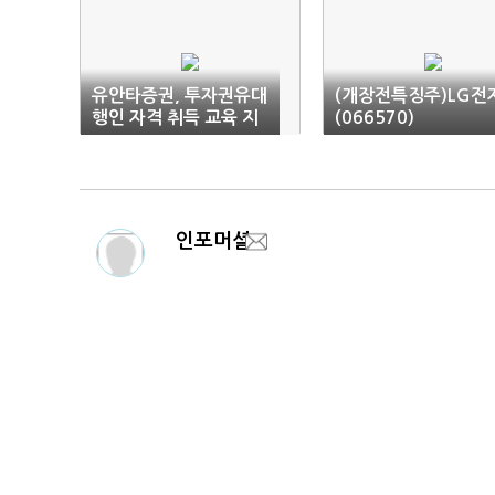
유안타증권, 투자권유대
(개장전특징주)LG전
행인 자격 취득 교육 지
(066570)
원
인포머셜