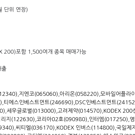
월 단위 연장)
EX 200)포함 1,500여개 종목 매매가능
대출
2340)
,
지엔코(065060)
,
아리온(058220)
,
모바일어플라
)
,
티에스인베스트먼트(246690)
,
DSC인베스트먼트(24152
0)
,
세우글로벌(013000)
,
고려제약(014570)
,
KODEX 20
리지(122630)
,
코리아02호(090980)
,
인터엠(017250)
,
영
340)
,
씨티엘(036170)
,
KODEX 인버스(114800)
,
국일제지