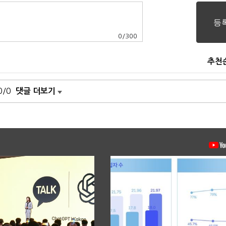
0
/
300
추천
0/0
댓글 더보기