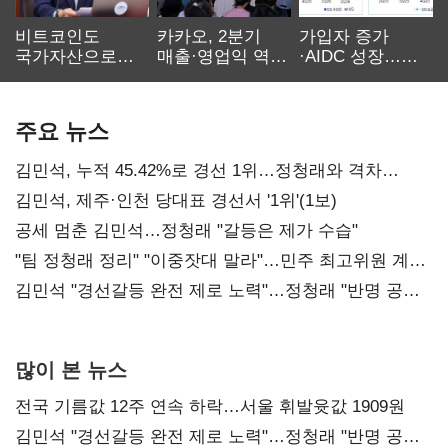
비트코인도
카카오, 2분기
가입자 증가
국가자산으로…'
매출·영업익 역대
·AIDC 성장…
보관·평가·처분'
최대…에이전트
SKT 2분기 성장
기준은 숙제
AI 수익화 관건
본궤도
주요 뉴스
김민석, 누적 45.42%로 경선 1위…정청래와 격차
0.86%p(2보)
김민석, 제주·인천 당대표 경선서 '1위'(1보)
공세 멈춘 김민석…정청래 "갈등은 제가 수습"
"팀 정청래 정리" "이중잣대 말라"…민주 최고위원 계파
다툼 격화
김민석 "경선갈등 완전 제로 노력"…정청래 "반명 공세
사과부터"
많이 본 뉴스
전국 기름값 12주 연속 하락…서울 휘발윳값 1909원
김민석 "경선갈등 완전 제로 노력"…정청래 "반명 공세