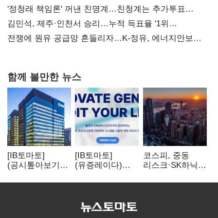
사과부터"
'정청래 책임론' 꺼낸 친명계…친청계는 추가투표
때리기
김민석, 제주·인천서 승리…누적 득표율 '1위
탈환'(종합)
전쟁에 원유 공급망 흔들리자…K-정유, 에너지안보
핵심으로 재부상
함께 볼만한 뉴스
[IB토마토]
[IB토마토]
코스피, 중동
(공시톺아보기)
(유증레이다)
리스크·SK하닉
수주 공시, 왜
툴젠, 조달액
5% 급락에
바로 매출로
3분의 1 토막…
뒷걸음
잡히지 않을까
특허소송
비용부터 챙긴다