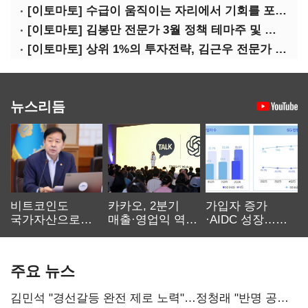
[이토마토] 수급이 움직이는 자리에서 기회를 포착하다, 김형일 전문가 투자클럽
[이토마토] 김봉만 전문가 3월 정책 테마주 및 제약 바이오 선취매 전략 아카데미 3/5(목) 2부 진행
[이토마토] 상위 1%의 투자전략, 김근우 전문가 투자클럽에서 확인하세요
뉴스리듬
비트코인도
카카오, 2분기
가입자 증가
국가자산으로…'
매출·영업익 역대
·AIDC 성장…
보관·평가·처분'
최대…에이전트
SKT 2분기 성장
기준은 숙제
AI 수익화 관건
본궤도
주요 뉴스
김민석 "경선갈등 완전 제로 노력"…정청래 "반명 공세