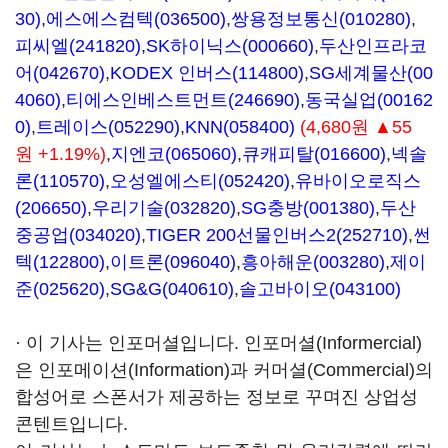
30)
,
에스에스컴텍(036500)
,
쌍용정보통신(010280)
,
피씨엘(241820)
,
SK하이닉스(000660)
,
두산인프라코
어(042670)
,
KODEX 인버스(114800)
,
SG세계물산(00
4060)
,
티에스인베스트먼트(246690)
,
동국실업(00162
0)
,
트레이스(052290)
,
KNN(058400)
(4,680원 ▲55
원 +1.19%)
,
지엔코(065060)
,
큐캐피탈(016600)
,
넥솔
론(110570)
,
오성엘에스티(052420)
,
유바이오로직스
(206650)
,
우리기술(032820)
,
SG충방(001380)
,
두산
중공업(034020)
,
TIGER 200선물인버스2(252710)
,
썬
텍(122800)
,
이트론(096040)
,
흥아해운(003280)
,
제이
준(025620)
,
SG&G(040610)
,
솔고바이오(043100)
· 이 기사는 인포머셜입니다. 인포머셜(Informercial)
은 인포메이션(Information)과 커머셜(Commercial)의
합성어로 스폰서가 제공하는 정보로 꾸며진 상업성
콘텐트입니다.