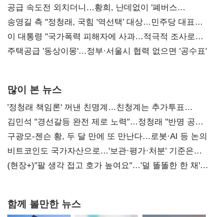
사과부터"
공급 속도전 외치더니…황희, 난데없이 '폐버스
리모델링' 제안
송영길 측 "정청래, 국힘 '역선택' 대상…민주당 대표로
총선 지휘 못해"
이 대통령 "국가폭력 피해자에 사과…적극적 조사로
진실 밝혀야"
주택공급 '동상이몽'…정부·서울시 협력 없으면 '공수표'
많이 본 뉴스
'정청래 책임론' 꺼낸 친명계…친청계는 추가투표
때리기
김민석 "경선갈등 완전 제로 노력"…정청래 "반명 공세
사과부터"
구광모-젠슨 황, 두 달 만에 또 만난다…로봇·AI 등 논의
비트코인도 국가자산으로…'보관·평가·처분' 기준은
숙제
(현장+)"팔 생각 접고 호가 높여요"…'덜 똘똘한 한 채'
20억 키맞추기
함께 볼만한 뉴스