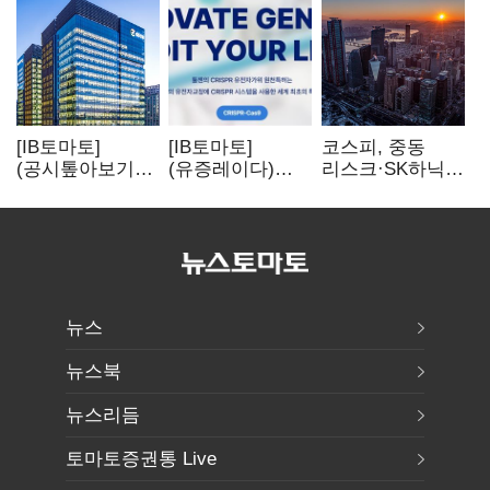
[IB토마토]
[IB토마토]
코스피, 중동
(공시톺아보기)
(유증레이다)
리스크·SK하닉
수주 공시, 왜
툴젠, 조달액
5% 급락에
바로 매출로
3분의 1 토막…
뒷걸음
잡히지 않을까
특허소송
비용부터 챙긴다
뉴스
뉴스북
뉴스리듬
토마토증권통 Live