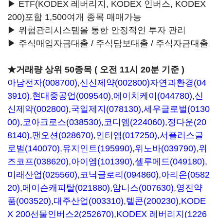
▶ ETF(KODEX 레버리지, KODEX 인버스, KODEX
200)포함 1,500여개 종목 매매가능
▶ 위험관리시스템을 통한 안정적인 투자 관리
▶ 주식매입자금대출 / 주식담보대출 / 주식자금대출
★거래량 상위 50종목 ( 오전 11시 20분 기준 )
아남전자(008700)
,
신신제약(002800)
자연과환경(04
3910)
,
현대중공업(009540)
,
에이치케이(044780)
,
신
신제약(002800)
,
국일제지(078130)
,
세우글로벌(0130
00)
,
코아크로스(038530)
,
코디엠(224060)
,
정다운(20
8140)
,
팬오션(028670)
,
인터엠(017250)
,
서플러스글
로벌(140070)
,
유지인트(195990)
,
위노바(039790)
,
위
즈코프(038620)
,
아이엠(101390)
,
셀루메드(049180)
,
미래산업(025560)
,
코닉글로리(094860)
,
아리온(0582
20)
,
메이슨캐피탈(021880)
,
암니스(007630)
,
영진약
품(003520)
,
대주산업(003310)
,
텔콘(200230)
,
KODE
X 200선물인버스2(252670)
,
KODEX 레버리지(1226