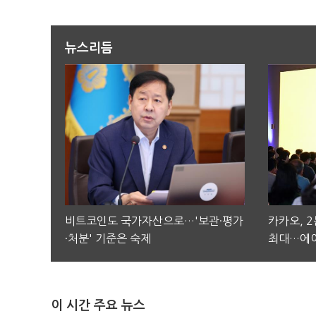
뉴스리듬
비트코인도 국가자산으로…'보관·평가
카카오, 
·처분' 기준은 숙제
최대…에이
이 시간 주요 뉴스