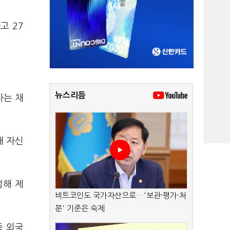
고 27
뉴스리듬
자는 채
해 자신
성해 제
비트코인도 국가자산으로…'보관·평가·처
분' 기준은 숙제
등 외국