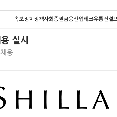
속보
정치
정책
사회
증권
금융
산업
테크
유통
건설
채용 실시
 채용