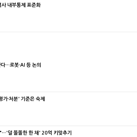
계열사 내부통제 표준화
난다…로봇·AI 등 논의
가·처분' 기준은 숙제
"…'덜 똘똘한 한 채' 20억 키맞추기