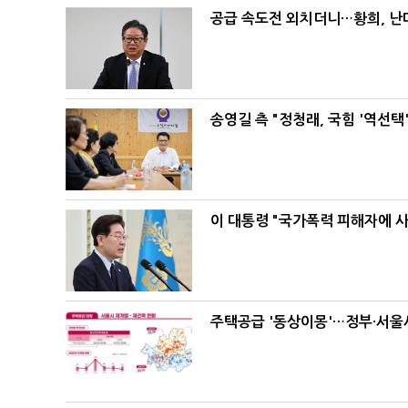
공급 속도전 외치더니…황희, 난
송영길 측 "정청래, 국힘 '역선
이 대통령 "국가폭력 피해자에 
주택공급 '동상이몽'…정부·서울시