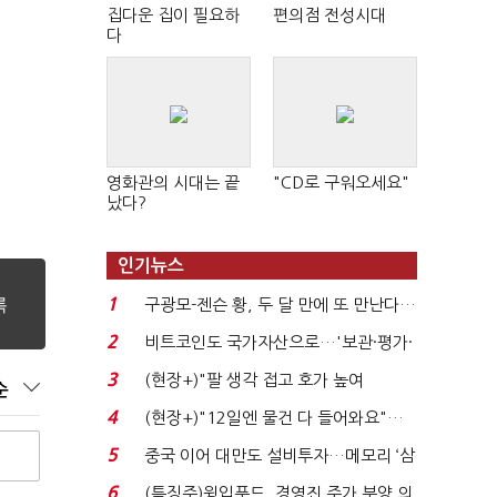
집다운 집이 필요하
편의점 전성시대
다
영화관의 시대는 끝
"CD로 구워오세요"
났다?
인기뉴스
1
구광모-젠슨 황, 두 달 만에 또 만난다…
로봇·AI 등 논...
2
비트코인도 국가자산으로…'보관·평가·
처분' 기준은 ...
3
(현장+)"팔 생각 접고 호가 높여
순
요"…'덜 똘똘한 한 채' 20...
4
(현장+)"12일엔 물건 다 들어와요"…
빈 매대 채우며 문 연 ...
5
중국 이어 대만도 설비투자…메모리 ‘삼
국전쟁’
6
(특징주)윙입푸드, 경영진 주가 부양 의