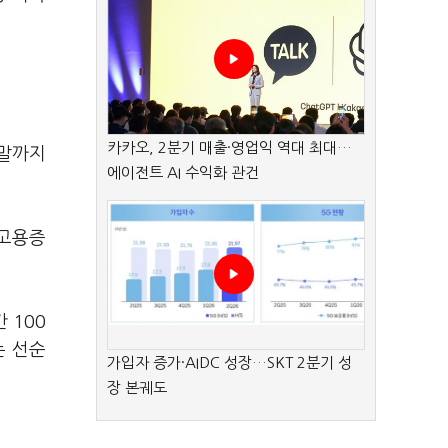
카카오, 2분기 매출·영업익 역대 최대…
연말까지
에이전트 AI 수익화 관건
 고용증
 100
는 선순
가입자 증가·AIDC 성장…SKT 2분기 성
장 본궤도