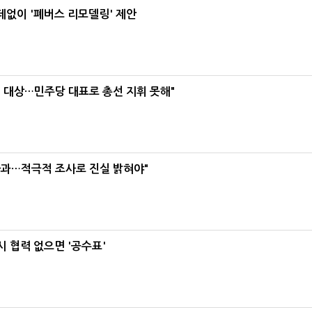
데없이 '폐버스 리모델링' 제안
택' 대상…민주당 대표로 총선 지휘 못해"
사과…적극적 조사로 진실 밝혀야"
 협력 없으면 '공수표'