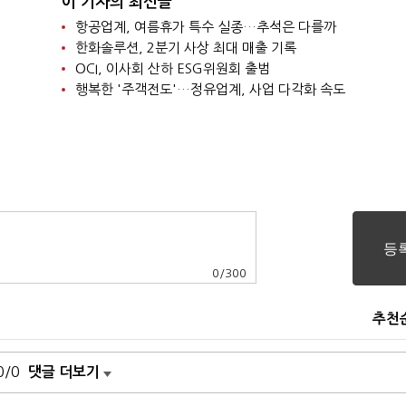
이 기자의 최신글
항공업계, 여름휴가 특수 실종…추석은 다를까
한화솔루션, 2분기 사상 최대 매출 기록
OCI, 이사회 산하 ESG위원회 출범
행복한 '주객전도'…정유업계, 사업 다각화 속도
0
/
300
추천
0/0
댓글 더보기