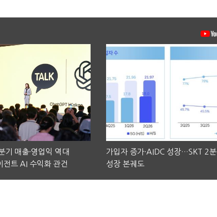
2분기 매출·영업익 역대
가입자 증가·AIDC 성장…SKT 2
전트 AI 수익화 관건
성장 본궤도