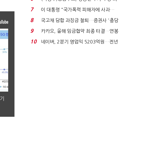
지에 상한가...
7
이 대통령 "국가폭력 피해자에 사과…
적극적 조사로 진...
8
국고채 담합 과징금 철퇴…증권사 '충당
금 폭탄' 우려...
9
카카오, 올해 임금협약 최종 타결…연봉
6.3% 인상·격려...
10
네이버, 2분기 영업익 5203억원…전년
비 0.2% 감소...
분기