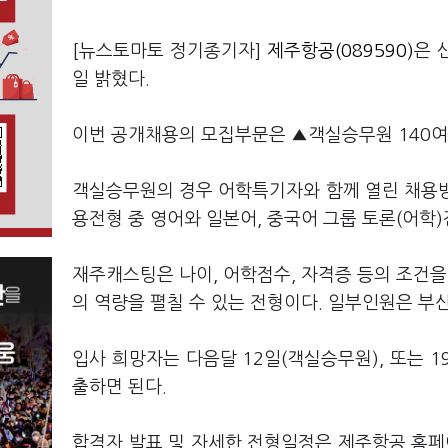
[뉴스토마토 정기종기자]
제주항공(089590)
은 
일 밝혔다.
이번 공개채용의 모집부문은 ▲객실승무원 140여명
객실승무원의 경우 어학특기자와 함께 열린 채용방
용전형 중 영어와 일본어, 중국어 그룹 토론(어학
재주캐스팅은 나이, 어학점수, 자격증 등의 조건
의 역량을 펼칠 수 있는 전형이다. 일부인원은 부
입사 희망자는 다음달 12일(객실승무원), 또는 
출하면 된다.
합격자 발표 및 자세한 전형일정은 제주항공 홈페