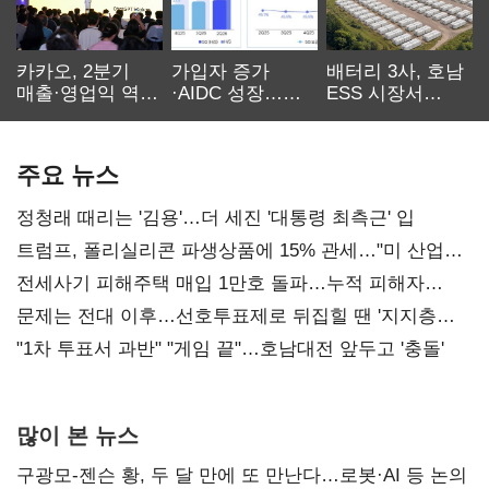
카카오, 2분기
가입자 증가
배터리 3사, 호남
매출·영업익 역대
·AIDC 성장…
ESS 시장서
최대…에이전트
SKT 2분기 성장
‘격돌’
AI 수익화 관건
본궤도
주요 뉴스
정청래 때리는 '김용'…더 세진 '대통령 최측근' 입
트럼프, 폴리실리콘 파생상품에 15% 관세…"미 산업
재건"
전세사기 피해주택 매입 1만호 돌파…누적 피해자
4만278명
문제는 전대 이후…선호투표제로 뒤집힐 땐 '지지층
불복'
"1차 투표서 과반" "게임 끝"…호남대전 앞두고 '충돌'
많이 본 뉴스
구광모-젠슨 황, 두 달 만에 또 만난다…로봇·AI 등 논의