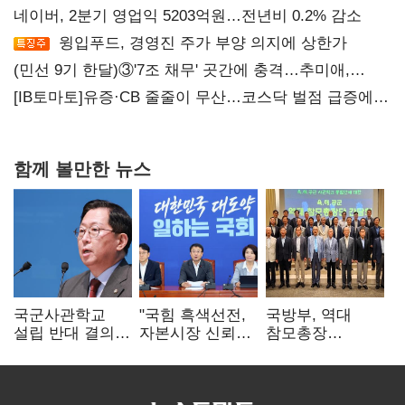
네이버, 2분기 영업익 5203억원…전년비 0.2% 감소
윙입푸드, 경영진 주가 부양 의지에 상한가
(민선 9기 한달)③'7조 채무' 곳간에 충격…추미애,
20년만에 '비상재정' 선언 승부수
[IB토마토]유증·CB 줄줄이 무산…코스닥 벌점 급증에
상폐 압박
함께 볼만한 뉴스
국군사관학교
"국힘 흑색선전,
국방부, 역대
설립 반대 결의안
자본시장 신뢰
참모총장
발의…유용원
흔들어"…"김용범
사관학교 통합
"정치적 목적
경질하라"
재검토 요구에
추진 즉각 중단"
"다양한 의견