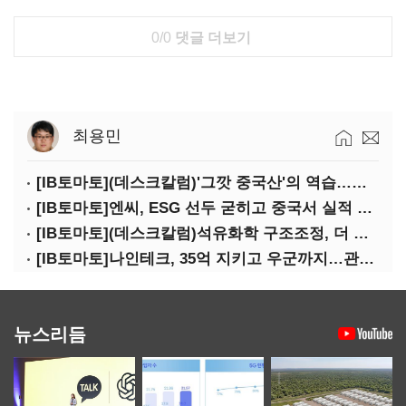
0/0
댓글 더보기
최용민
[IB토마토](데스크칼럼)'그깟 중국산'의 역습…전기차 시장도 내줄 셈인가
[IB토마토]엔씨, ESG 선두 굳히고 중국서 실적 반등 시동
[IB토마토](데스크칼럼)석유화학 구조조정, 더 미루면 공멸이다
[IB토마토]나인테크, 35억 지키고 우군까지…관계사 활용 '1석2조'
뉴스리듬