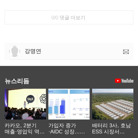
0/0
댓글 더보기
강명연
뉴스리듬
카카오, 2분기
가입자 증가
배터리 3사, 호남
매출·영업익 역대
·AIDC 성장…
ESS 시장서
최대…에이전트
SKT 2분기 성장
‘격돌’