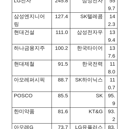
LG
전자
245.8
삼성전자
55
9.7
삼성엔지니어
127.4
SK
텔레콤
14
링
2.3
현대건설
111.0
삼성전자우
13
9.4
하나금융지주
100.2
한국타이어
13
7.6
현대제철
91.5
한국전력
11
8.0
아모레퍼시픽
88.7
SK
하이닉스
11
0.7
POSCO
85.5
SK
95.
9
한미약품
81.6
KT&G
93.
2
아모레
G
73.7
LG
유플러스
83.