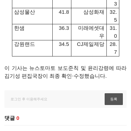
3
삼성물산
41.8
삼성화재
32.
5
한샘
36.3
미래에셋대
31.
우
0
강원랜드
34.5
CJ
제일제당
28.
7
이 기사는 뉴스토마토 보도준칙 및 윤리강령에 따라
김기성 편집국장이 최종 확인·수정했습니다.
댓글
0