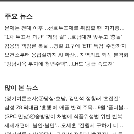
AI 수익화 관건
본궤도
주요 뉴스
문제는 전대 이후…선호투표제로 뒤집힐 땐 '지지층
불복'
"1차 투표서 과반" "게임 끝"…호남대전 앞두고 '충돌'
김용범 책임론 봇물…경질 요구에 'ETF 특검' 주장까지
보건소부터 응급실까지 AI 확산…지역의료 혁신 본격화
"강남사옥 부지에 청년주택"…LH도 '공급 속도전'
많이 본 뉴스
(정기여론조사)②당심·호남, 김민석-정청래 '초접전'
삼성 Z8 역대급 ‘흥행’에 애플 반격 주목…9월 ‘폴더블
대전’
(SPC 민낯)④솜방망이 처벌에 식품위생법 위반 반복
세제개편에 ‘불안·불만’…오세훈 "전월세 구하기 더