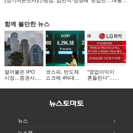
힘들어질 것"
(정기여론조사)①당심, 김민석·정청래 '초접전'…대통령
지지도 '50% 아래로'(종합)
함께 볼만한 뉴스
얼어붙은 IPO
코스피, 반도체
"영업이익이
시장…증권사,
쇼크에 4%대
흔들린다"…
하반기 '대어
급락…코스닥은
화학주, IFRS
전쟁' 기대
5거래일째 상승
18에 취약
뉴스
뉴스북