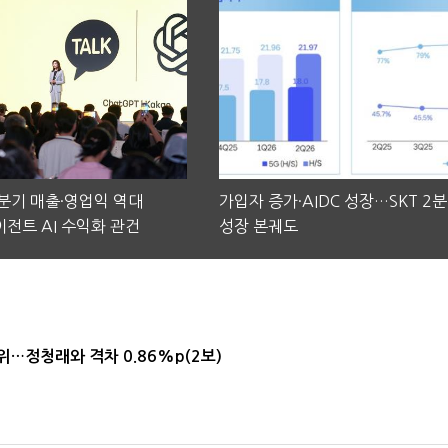
2분기 매출·영업익 역대
가입자 증가·AIDC 성장…SKT 2
전트 AI 수익화 관건
성장 본궤도
1위…정청래와 격차 0.86%p(2보)