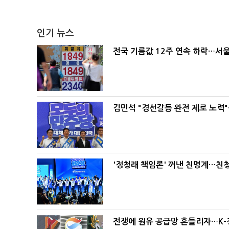
인기 뉴스
전국 기름값 12주 연속 하락…서울
김민석 "경선갈등 완전 제로 노력"
'정청래 책임론' 꺼낸 친명계…친
전쟁에 원유 공급망 흔들리자…K-