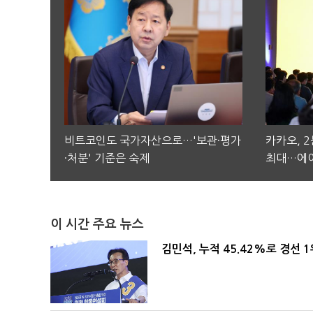
비트코인도 국가자산으로…'보관·평가
카카오, 
·처분' 기준은 숙제
최대…에이
이 시간 주요 뉴스
김민석, 누적 45.42%로 경선 