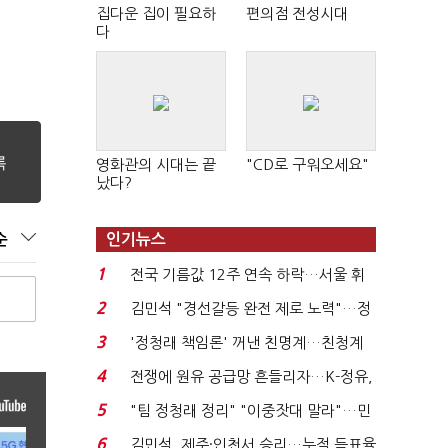
집다운 집이 필요하
편의점 전성시대
다
영화관의 시대는 끝
"CD로 구워오세요"
났다?
순
인기뉴스
1
전국 기름값 12주 연속 하락…서울 휘
발윳값 1909원...
2
김민석 "경선갈등 완전 제로 노력"…정
청래 "반명 공세 사...
3
'정청래 책임론' 꺼낸 친명계…친청계
는 추가투표 때리기...
4
전쟁에 원유 공급망 흔들리자…K-정유,
에너지안보 핵심...
5
"팀 정청래 정리" "이중잣대 말라"…민
주 최고위원 계파 다...
6
김민석, 제주·인천서 승리…누적 득표율