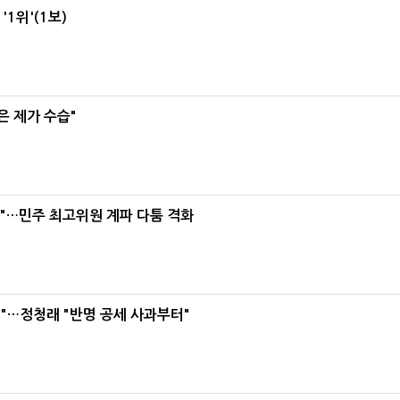
1위'(1보)
은 제가 수습"
라"…민주 최고위원 계파 다툼 격화
"…정청래 "반명 공세 사과부터"