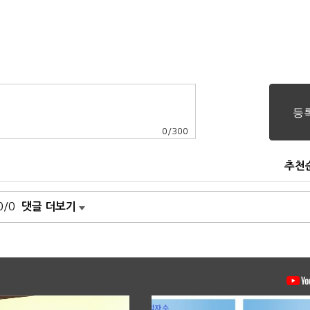
0
/
300
추천
0/0
댓글 더보기