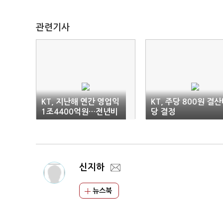
관련기사
KT, 지난해 연간 영업익
KT, 주당 800원 결
1조4400억원…전년비
당 결정
11.4%↑(2보)
신지하
뉴스북