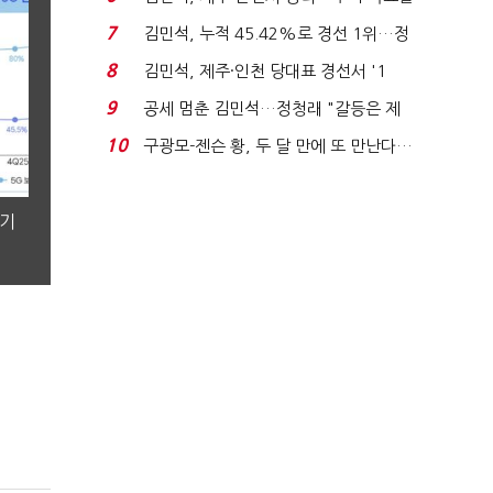
'1위 탈환'(종합)...
7
김민석, 누적 45.42%로 경선 1위…정
청래와 격차 0.86%p(...
8
김민석, 제주·인천 당대표 경선서 '1
위'(1보)...
9
공세 멈춘 김민석…정청래 "갈등은 제
가 수습"
10
구광모-젠슨 황, 두 달 만에 또 만난다…
로봇·AI 등 논...
분기