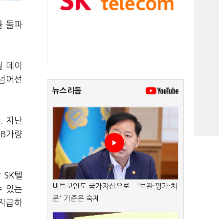
를 돌파
월 데이
 넘어선
뉴스리듬
. 지난
GB가량
상
SK텔
비트코인도 국가자산으로…'보관·평가·처
수 있는
분' 기준은 숙제
 지급하