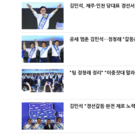
김민석, 제주·인천 당대표 경선서 '
공세 멈춘 김민석…정청래 "갈등
"팀 정청래 정리" "이중잣대 말
김민석 "경선갈등 완전 제로 노력