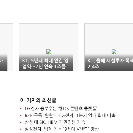
산배
KT, 5년래 최대 연간 영
KT, 올해 시설투자 목
업익…2년 연속 1조클
2.4조
럽(상보)
이 기자의 최신글
LG전자 승부수는 ‘웹OS 콘텐츠 플랫폼’
B2B·구독 '활활'…LG전자, 1분기 역대 최대 매출
삼성 대 SK, HBM 패권경쟁 가속
삼성전자, 업계 최초 '9세대 V낸드' 양산