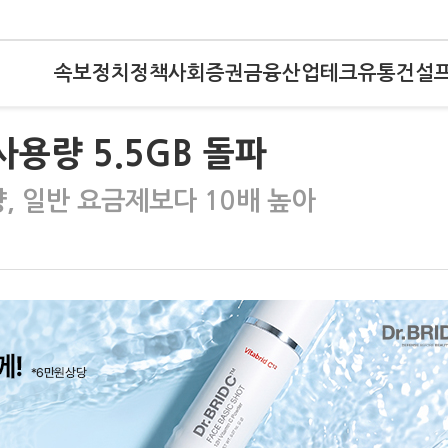
속보
정치
정책
사회
증권
금융
산업
테크
유통
건설
사용량 5.5GB 돌파
, 일반 요금제보다 10배 높아