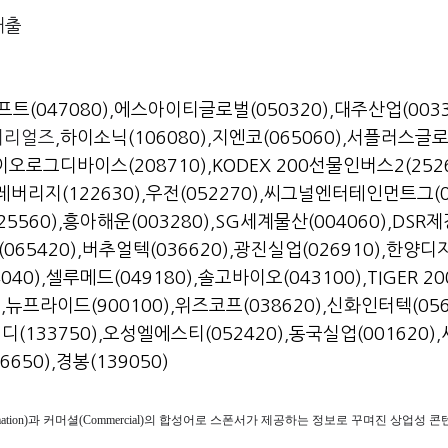
대출
트(047080)
,
에스아이티글로벌(050320)
,
대주산업(0033
티리얼즈,
하이소닉(106080)
,
지엔코(065060)
,
서플러스글로
이오로그디바이스(208710)
,
KODEX 200선물인버스2(252
 레버리지(122630)
,
우전(052270)
,
씨그널엔터테인먼트그(0
5560)
,
흥아해운(003280)
,
SG세계물산(004060)
,
DSR제
65420)
,
버추얼텍(036620)
,
광진실업(026910)
,
한양디지
040)
,
셀루메드(049180)
,
솔고바이오(043100)
,
TIGER 2
)
,
뉴프라이드(900100)
,
위즈코프(038620)
,
신화인터텍(056
(133750)
,
오성엘에스티(052420)
,
동국실업(001620)
,
650)
,
경봉(139050)
ormation)과 커머셜(Commercial)의 합성어로 스폰서가 제공하는 정보로 꾸며진 상업성