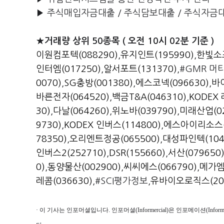
▶ 주식매입자금대출 / 주식담보대출 / 주식자금
★거래량 상위 50종목 ( 오전 10시 02분 기준 )
이원컴포텍(088290)
,
유지인트(195990)
,
한빛소프
인터엠(017250)
,
알서포트(131370)
,#GMR 머
0070)
,
SG충방(001380)
,
에스코넥(096630)
,
바
바른전자(064520)
,
백금T&A(046310)
,
KODEX
30)
,
다날(064260)
,
위노바(039790)
,
미래산업(02
9730)
,
KODEX 인버스(114800)
,
에스아이리소스(0
78350)
,
오리엔트정공(065500)
,
대성파인텍(104
인버스2(252710)
,
DSR(155660)
,
서산(079650
0)
,
동양물산(002900)
,
씨씨에스(066790)
,
메가엠디
레콤(036630)
,#SCI평가정보,
유바이오로직스(206
· 이 기사는 인포머셜입니다. 인포머셜(Informercial)은 인포메이션(Inf