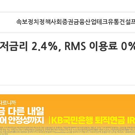
속보
정치
정책
사회
증권
금융
산업
테크
유통
건설
저금리 2.4%, RMS 이용료 0