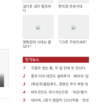
집다운 집이 필요하
편의점 전성시대
다
영화관의 시대는 끝
"CD로 구워오세요"
났다?
인기뉴스
1
구광모-젠슨 황, 두 달 만에 또 만난다…
로봇·AI 등 논...
2
중국 이어 대만도 설비투자…메모리 ‘삼
국전쟁’
3
(특징주)윙입푸드, 경영진 주가 부양 의
지에 상한가...
4
비트코인도 국가자산으로…'보관·평가·
처분' 기준은 ...
5
네이버, 2분기 영업익 5203억원…전년