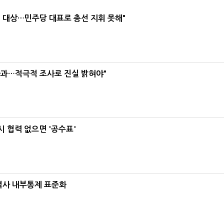
택' 대상…민주당 대표로 총선 지휘 못해"
사과…적극적 조사로 진실 밝혀야"
 협력 없으면 '공수표'
계열사 내부통제 표준화