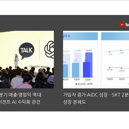
2분기 매출·영업익 역대
가입자 증가·AIDC 성장…SKT 2
전트 AI 수익화 관건
성장 본궤도