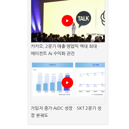
카카오, 2분기 매출·영업익 역대 최대…
에이전트 AI 수익화 관건
가입자 증가·AIDC 성장…SKT 2분기 성
장 본궤도