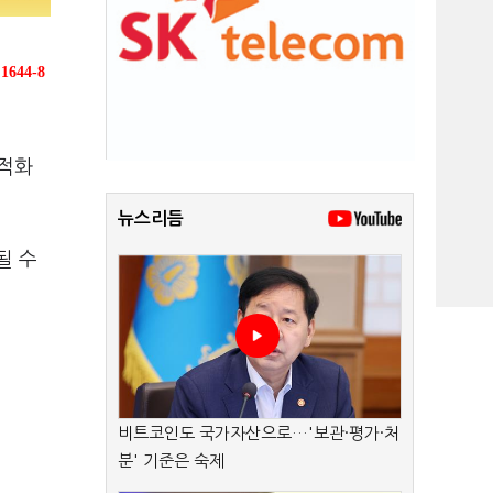
1644-8
최적화
뉴스리듬
될 수
비트코인도 국가자산으로…'보관·평가·처
분' 기준은 숙제