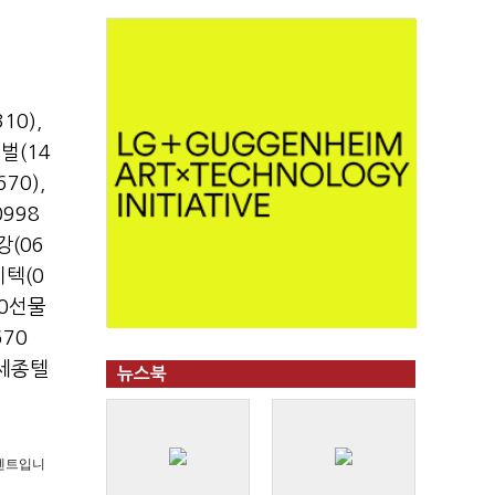
10)
,
벌(14
670)
,
998
강(06
텍(0
00선물
70
세종텔
뉴스북
 콘텐트입니