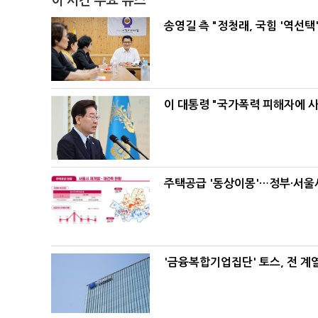
이 시간 주요 뉴스
송영길 측 "정청래, 국힘 '역선
이 대통령 "국가폭력 피해자에 
주택공급 '동상이몽'…정부·서울시
'금융복합기업집단' 토스, 전 