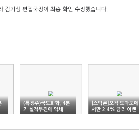
라 김기성 편집국장이 최종 확인·수정했습니다.
분
(특징주)국도화학, 4분
[스탁론]오직 토마토에
기 실적부진에 약세
서만 2.4% 금리 이벤
트!