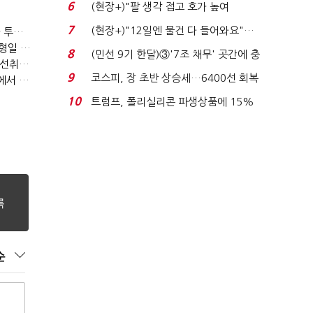
비 0.2% 감소...
6
(현장+)"팔 생각 접고 호가 높여
요"…'덜 똘똘한 한 채' 20...
7
(현장+)"12일엔 물건 다 들어와요"…
[이토마토] 패러다임 변화의 주도 종목 발굴, 여인수 전문가 투자클럽
[이토마토] 수급이 움직이는 자리에서 기회를 포착하다, 김형일 전문가 투자클럽
빈 매대 채우며 문 연 ...
8
(민선 9기 한달)③'7조 채무' 곳간에 충
[이토마토] 김봉만 전문가 3월 정책 테마주 및 제약 바이오 선취매 전략 아카데미 3/5(목) 2부 진행
격…추미애, 20년...
9
코스피, 장 초반 상승세…6400선 회복
[이토마토] 상위 1%의 투자전략, 김근우 전문가 투자클럽에서 확인하세요
시도
10
트럼프, 폴리실리콘 파생상품에 15%
관세…"미 산업 재건"...
순