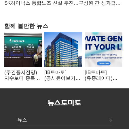
과징금 4억6200만원 부과
SK하이닉스 통합노조 신설 추진…구성원 간 성과급
불만 확산
함께 볼만한 뉴스
(주간증시전망)
[IB토마토]
[IB토마토]
지수보다 종목…
(공시톺아보기)
(유증레이다)
선별 장세
수주 공시, 왜
툴젠, 조달액
이어진다
바로 매출로
3분의 1 토막…
잡히지 않을까
특허소송
비용부터 챙긴다
뉴스