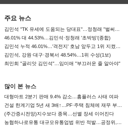
보관·평가·처분'
최대…에이전트
기준은 숙제
AI 수익화 관건
주요 뉴스
김민석 "TK 유세에 도움되는 당대표"…정청래 "벌써
대표된 양 당직 배분"
46.01% 대 44.53%…김민석·정청래 '초박빙'(종합)
김민석 누적 46.01%…'격전지' 호남 앞두고 1위 지켰다
(2보)
김민석, 강원·대구·경북서 48.54%…1위 수성(1보)
최민희 "골리앗 김민석"…임미애 "부끄러운 줄 알아야"
많이 본 뉴스
대형마트 2분기 판매 9.4% 감소…홈플러스 사태 여파
건설 한계기업 5년 새 3배↑…PF·주택 침체에 재무 부담
확대
(주간증시전망)지수보다 종목…선별 장세 이어진다
농협하나로유통 대규모유통업법 위반 적발…공정위,