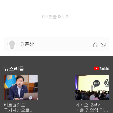
0/0
댓글 더보기
권준상
뉴스리듬
비트코인도
카카오, 2분기
국가자산으로…'
매출·영업익 역대