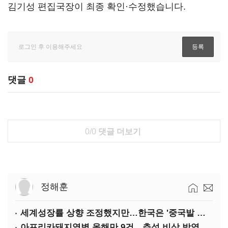
김기성 편집국장이 최종 확인·수정했습니다.
댓글
0
0/0
댓글 더보기
정해훈
세계성장률 상향 조정했지만…한국은 '중국발 살얼음판'
아프리카돼지열병 올해만 9건…추석 비상 방역에 '총력'