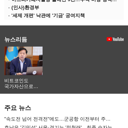
(인사)환경부
'세제 개편' 낙관에 '기금' 궁여지책
뉴스리듬
비트코인도
국가자산으로…'
보관·평가·처분'
기준은 숙제
주요 뉴스
"속도전 넘어 전격전"에도…군공항 이전부터 주
52시간까지 '뇌관'
호남은 '김민석' 서울·경기는 '정청래'…최종 승자는