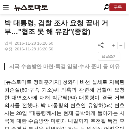
구독
박 대통령, 검찰 조사 요청 끝내 거
부…"협조 못 해 유감"(종합)
입력: 2016-11-28 16:20:50
수정: 2016-11-28 16:20:50
답글쓰기
시국 수습방안 마련·특검 임명·수사 준비 등 이유
[뉴스토마토 정해훈기자] 청와대 비선 실세로 지목된
최순실(60·구속 기소)씨 의혹과 관련해 검찰이 요청
한 대면조사에 대해 박근혜(64) 대통령이 결국 거부
의사를 전했다. 박 대통령의 변호인 유영하(54) 변호
사는 28일 "대통령께서는 현재 급박하게 돌아가는 시
국에 대한 수습방안 마련과 내일까지 추천될 특검 후
보 중에서 특검을 임명해야 하는 등 일정상 어려움이