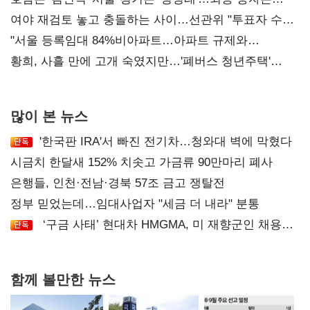
'안갯속'
여야 재검토 놓고 충돌하는 사이…선관위 "투표자 수
오차 당연"
"서울 등록임대 84%비아파트…아파트 규제와
달리해야"
황희, 사흘 만에 고개 숙였지만…'폐버스 청년주택'
후폭풍
많이 본 뉴스
'한국판 IRA'서 빠진 전기차…청와대 벽에 막혔다
시금치 한달새 152% 치솟고 가금류 90만마리 폐사
은행들, 인천·전남·경북 57조 금고 쟁탈전
정부 믿었는데…임대사업자 "세금 더 내라" 분통
‘구금 사태’ 현대차 HMGMA, 미 재향군인 채용
확대로 분위기 반전
함께 볼만한 뉴스