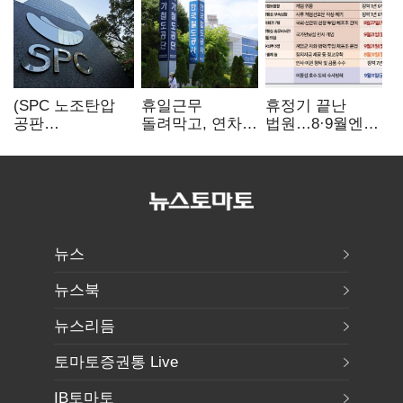
(SPC 노조탄압
휴일근무
휴정기 끝난
공판
돌려막고, 연차도
법원…8·9월엔
100회)⑫"허영인
통제…코레일
3특검 재판
도 책임 안 지는
승무현장의
'줄선고' 예정
'사회적합의'…
'아슬아슬한
남은 건 꼼수·
52시간'
탄압"
뉴스
뉴스북
뉴스리듬
토마토증권통 Live
IB토마토