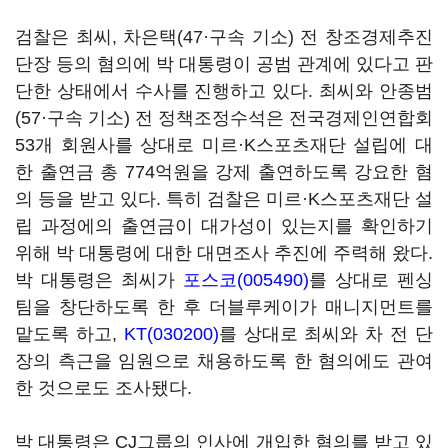
검찰은 최씨, 차은택(47·구속 기소) 전 창조경제추진
단장 등의 혐의에 박 대통령이 공범 관계에 있다고 판
단한 상태에서 수사를 진행하고 있다. 최씨와 안종범
(57·구속 기소) 전 정책조정수석은 전국경제인연합회
53개 회원사를 상대로 미르·K스포츠재단 설립에 대
한 출연금 총 774억원을 강제 출연하도록 강요한 혐
의 등을 받고 있다. 특히 검찰은 미르·K스포츠재단 설
립 과정에의 출연금이 대가성이 있는지를 확인하기
위해 박 대통령에 대한 대면조사 추진에 주력해 왔다.
박 대통령은 최씨가
포스코(005490)
를 상대로 펜싱
팀을 창단하도록 한 후 더블루케이가 매니지먼트를
맡도록 하고,
KT(030200)
를 상대로 최씨와 차 전 단
장의 측근을 임원으로 채용하도록 한 혐의에도 관여
한 것으로도 조사됐다.
박 대통령은 CJ그룹의 인사에 개입한 혐의를 받고 있