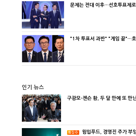
문제는 전대 이후…선호투표제로 
"1차 투표서 과반" "게임 끝"…
인기 뉴스
구광모-젠슨 황, 두 달 만에 또 만
윙입푸드, 경영진 주가 부