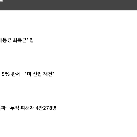
도
대통령 최측근' 입
5% 관세…"미 산업 재건"
돌파…누적 피해자 4만278명