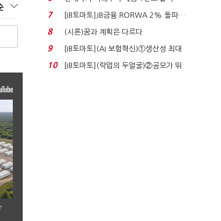
순
누적 피해자 4만2...
7
[IB토마토]JB금융 RORWA 2% 돌파…
실적 견인은 은행 ...
8
(시론)꿈과 계획은 다르다
9
[IB토마토](AI 보험혁신)①생산성 최대
80% 개선…현실...
10
[IB토마토](락업의 두얼굴)②공모가 뛰
자 첫날 매도…FI ...
’