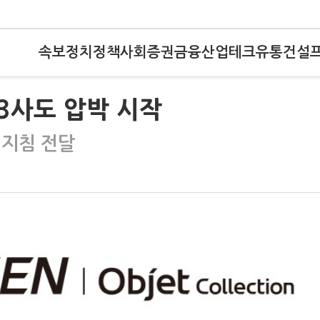
속보
정치
정책
사회
증권
금융
산업
테크
유통
건설
3사도 압박 시작
 지침 전달