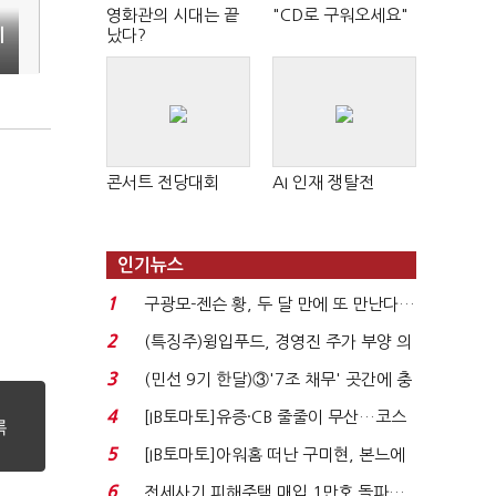
영화관의 시대는 끝
"CD로 구워오세요"
났다?
리
콘서트 전당대회
AI 인재 쟁탈전
인기뉴스
1
구광모-젠슨 황, 두 달 만에 또 만난다…
로봇·AI 등 논...
2
(특징주)윙입푸드, 경영진 주가 부양 의
지에 상한가...
3
(민선 9기 한달)③'7조 채무' 곳간에 충
격…추미애, 20년...
4
[IB토마토]유증·CB 줄줄이 무산…코스
닥 벌점 급증에 ...
5
[IB토마토]아워홈 떠난 구미현, 본느에
340억 베팅…가...
6
전세사기 피해주택 매입 1만호 돌파…