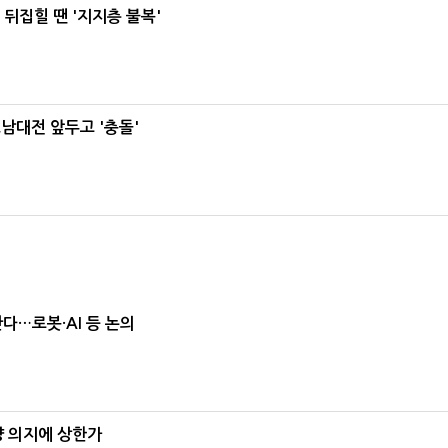
뒤집힐 땐 '지지층 불복'
호남대전 앞두고 '충돌'
난다…로봇·AI 등 논의
양 의지에 상한가