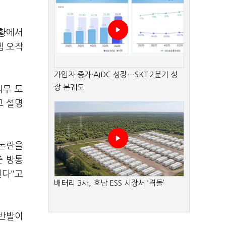
상황에서
템 오작
가입자 증가·AIDC 성장…SKT 2분기 성
장 본궤도
의무 도
고 설명
 논란을
준 방통
된다"고
배터리 3사, 호남 ESS 시장서 ‘격돌’
 반발이