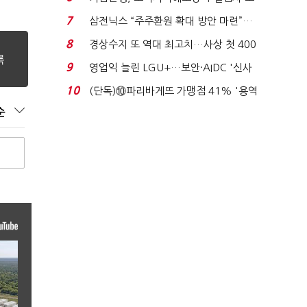
이스피싱 공시 ...
7
삼전닉스 “주주환원 확대 방안 마련”…
로이터에 성명...
8
경상수지 또 역대 최고치…사상 첫 400
억달러에 '3% 성...
9
영업익 늘린 LGU+…보안·AIDC '신사
업 드라이브'...
10
(단독)⑩파리바게뜨 가맹점 41% '용역
제빵기사 없어'…고...
순