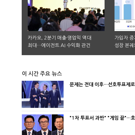
카카오, 2분기 매출·영업익 역대
가입자 증가
최대…에이전트 AI 수익화 관건
성장 본궤
이 시간 주요 뉴스
문제는 전대 이후…선호투표제로 
"1차 투표서 과반" "게임 끝"…