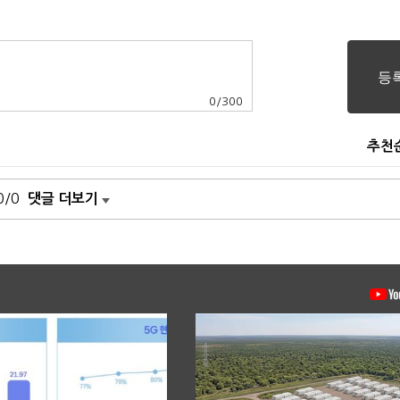
0
/
300
추천
0/0
댓글 더보기