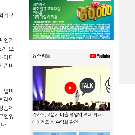
해외직구
구 인기
조끼 모
뉴스리듬
키·아디
거 준비
이 얼마
 후라이
 상품에
카카오, 2분기 매출·영업익 역대 최대…
'무인양
에이전트 AI 수익화 관건
있다.