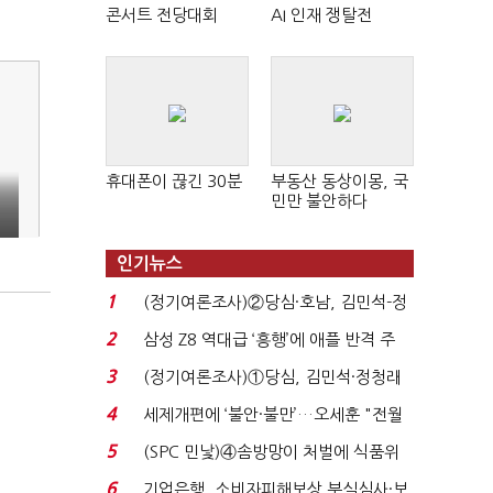
콘서트 전당대회
AI 인재 쟁탈전
휴대폰이 끊긴 30분
부동산 동상이몽, 국
민만 불안하다
인기뉴스
1
(정기여론조사)②당심·호남, 김민석-정
청래 '초접전'...
2
삼성 Z8 역대급 ‘흥행’에 애플 반격 주
목…9월 ‘폴...
3
(정기여론조사)①당심, 김민석·정청래
'초접전'…대통령 ...
4
세제개편에 ‘불안·불만’…오세훈 "전월
세 구하기 더 ...
5
(SPC 민낯)④솜방망이 처벌에 식품위
생법 위반 반복...
6
기업은행, 소비자피해보상 부실심사·보