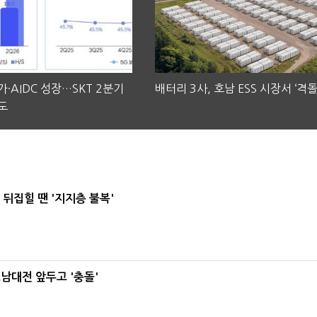
·AIDC 성장…SKT 2분기
배터리 3사, 호남 ESS 시장서 ‘격돌
도
뒤집힐 땐 '지지층 불복'
호남대전 앞두고 '충돌'