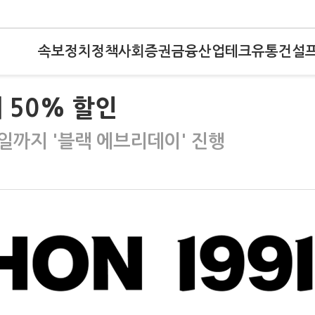
속보
정치
정책
사회
증권
금융
산업
테크
유통
건설
 50% 할인
일까지 '블랙 에브리데이' 진행