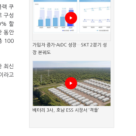
블랙 쿠
로 구성
0% 할
간 동안
 100
가입자 증가·AIDC 성장…SKT 2분기 성
장 본궤도
한 최신
"이라고
배터리 3사, 호남 ESS 시장서 ‘격돌’