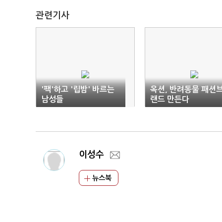
관련기사
'팩'하고 '립밤' 바르는
옥션, 반려동물 패션
남성들
랜드 만든다
이성수
뉴스북