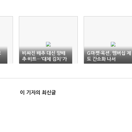
브
비싸진 배추 대신 양배
G마켓·옥션, 멤버십 제
추·비트…'대체 김치'가
도 간소화 나서
뜬다
이 기자의 최신글