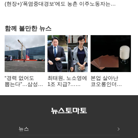
당장 퇴출?…시간만으론 부족한 코스닥 구하기
(현장+)'폭염중대경보'에도 농촌 이주노동자는
강행군…'야외작업 중지' 권고도 무시
함께 볼만한 뉴스
“경력 없어도
최태원, 노소영에
본업 살아난
뽑는다”…삼성
1조 지급?…
코오롱인더
·TSMC, 미
재상고 여부 주목
·HS효성…AI·
반도체 인재
배터리 소재로
쟁탈전
보폭 확대
뉴스