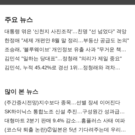
보관·평가·처분'
최대…에이전트
SKT 2분기 성장
기준은 숙제
AI 수익화 관건
본궤도
주요 뉴스
대통령 엮은 '신천지 사진조작'…친명 "선 넘었다" 격앙
한정애 "세제 개편안 8월 말 정리…부동산 공급도 논의"
조승래, '블루웨이브' 개인정보 유출 사과 "무거운 책임
통감"
김민석 "일하는 당대표"…정청래 "의리가 제일 중요"
김민석, 누적 45.42%로 경선 1위…정청래와 격차
0.86%p(2보)
많이 본 뉴스
(주간증시전망)지수보다 종목…선별 장세 이어진다
SK하이닉스 통합노조 신설 추진…구성원간 성과급
불만 확산
대형마트 2분기 판매 9.4% 감소…홈플러스 사태 여파
(코스닥 퇴출 논란)②일본은 5년 기다려주는데 우리는