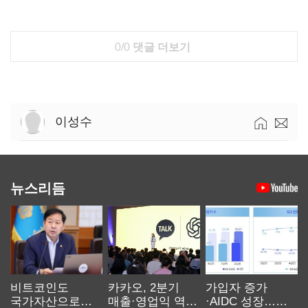
0/0
댓글 더보기
이성수
뉴스리듬
비트코인도
카카오, 2분기
가입자 증가
국가자산으로…'
매출·영업익 역대
·AIDC 성장…