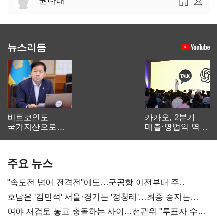
원나래
뉴스리듬
비트코인도
카카오, 2분기
국가자산으로…'
매출·영업익 역대
보관·평가·처분'
최대…에이전트
기준은 숙제
AI 수익화 관건
주요 뉴스
"속도전 넘어 전격전"에도…군공항 이전부터 주
52시간까지 '뇌관'
호남은 '김민석' 서울·경기는 '정청래'…최종 승자는
'안갯속'
여야 재검토 놓고 충돌하는 사이…선관위 "투표자 수