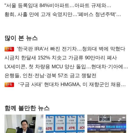
오차 당연"
"서울 등록임대 84%비아파트…아파트 규제와
달리해야"
황희, 사흘 만에 고개 숙였지만…'폐버스 청년주택'
후폭풍
많이 본 뉴스
'한국판 IRA'서 빠진 전기차…청와대 벽에 막혔다
시금치 한달새 152% 치솟고 가금류 90만마리 폐사
LX세미콘, 첫 차량용 MCU 양산 돌입…현대차·기아에
공급
은행들, 인천·전남·경북 57조 금고 쟁탈전
‘구금 사태’ 현대차 HMGMA, 미 재향군인 채용
확대로 분위기 반전
함께 볼만한 뉴스