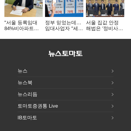
"서울 등록임대
정부 믿었는데…
서울 집값 안정
84%비아파트…
임대사업자 "세금
해법은 '정비사업
아파트 규제와
더 내라" 분통
속도전'…공사비·
달리해야"
분쟁 해소도 과제
뉴스
뉴스북
뉴스리듬
토마토증권통 Live
IB토마토