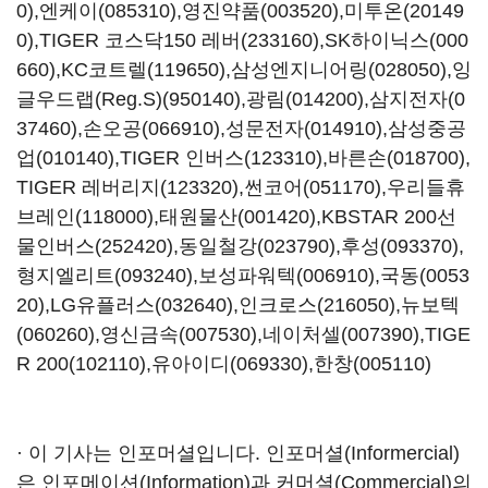
0)
,
엔케이(085310)
,
영진약품(003520)
,
미투온(20149
0)
,
TIGER 코스닥150 레버(233160)
,
SK하이닉스(000
660)
,
KC코트렐(119650)
,
삼성엔지니어링(028050)
,
잉
글우드랩(Reg.S)(950140)
,
광림(014200)
,
삼지전자(0
37460)
,
손오공(066910)
,
성문전자(014910)
,
삼성중공
업(010140)
,
TIGER 인버스(123310)
,
바른손(018700)
,
TIGER 레버리지(123320)
,
썬코어(051170)
,
우리들휴
브레인(118000)
,
태원물산(001420)
,
KBSTAR 200선
물인버스(252420)
,
동일철강(023790)
,
후성(093370)
,
형지엘리트(093240)
,
보성파워텍(006910)
,
국동(0053
20)
,
LG유플러스(032640)
,
인크로스(216050)
,
뉴보텍
(060260)
,
영신금속(007530)
,
네이처셀(007390)
,
TIGE
R 200(102110)
,
유아이디(069330)
,
한창(005110)
· 이 기사는 인포머셜입니다. 인포머셜(Informercial)
은 인포메이션(Information)과 커머셜(Commercial)의