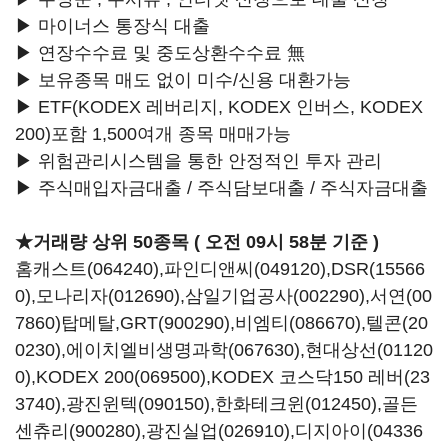
▶ 마이너스 통장식 대출
▶ 연장수수료 및 중도상환수수료 無
▶ 보유종목 매도 없이 미수/신용 대환가능
▶ ETF(KODEX 레버리지, KODEX 인버스, KODEX
200)포함 1,500여개 종목 매매가능
▶ 위험관리시스템을 통한 안정적인 투자 관리
▶ 주식매입자금대출 / 주식담보대출 / 주식자금대출
★거래량 상위 50종목 ( 오전 09시 58분 기준 )
홈캐스트(064240)
,
파인디앤씨(049120)
,
DSR(15566
0)
,
모나리자(012690)
,
삼일기업공사(002290)
,
서연(00
7860)
탑메탈,
GRT(900290)
,
비엠티(086670)
,
텔콘(20
0230)
,
에이치엘비생명과학(067630)
,
현대상선(01120
0)
,
KODEX 200(069500)
,
KODEX 코스닥150 레버(23
3740)
,
광진윈텍(090150)
,
한화테크윈(012450)
,
골든
센츄리(900280)
,
광진실업(026910)
,
디지아이(04336