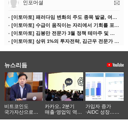
인포머셜
[이토마토] 패러다임 변화의 주도 종목 발굴, 여인수 전문가 투자클럽
[이토마토] 수급이 움직이는 자리에서 기회를 포착하다, 김형일 전문가 투자클럽
[이토마토] 김봉만 전문가 3월 정책 테마주 및 제약 바이오 선취매 전략 아카데미 3/5(목) 2부 진행
[이토마토] 상위 1%의 투자전략, 김근우 전문가 투자클럽에서 확인하세요
뉴스리듬
비트코인도
카카오, 2분기
가입자 증가
국가자산으로…'
매출·영업익 역대
·AIDC 성장…
보관·평가·처분'
최대…에이전트
SKT 2분기 성장
기준은 숙제
AI 수익화 관건
본궤도