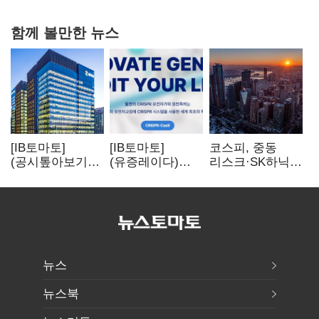
함께 볼만한 뉴스
[IB토마토]
[IB토마토]
코스피, 중동
(공시톺아보기)
(유증레이다)
리스크·SK하닉
수주 공시, 왜
툴젠, 조달액
5% 급락에
바로 매출로
3분의 1 토막…
뒷걸음
잡히지 않을까
특허소송
비용부터 챙긴다
뉴스
뉴스북