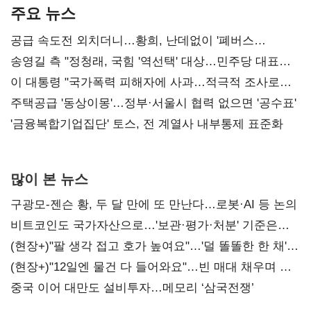
주요 뉴스
공급 속도전 외치더니…황희, 난데없이 '폐버스
리모델링' 제안
송영길 측 "정청래, 국힘 '역선택' 대상…민주당 대표로
총선 지휘 못해"
이 대통령 "국가폭력 피해자에 사과…적극적 조사로
진실 밝혀야"
주택공급 '동상이몽'…정부·서울시 협력 없으면 '공수표'
'금융복합기업집단' 토스, 전 계열사 내부통제 표준화
많이 본 뉴스
구광모-젠슨 황, 두 달 만에 또 만난다…로봇·AI 등 논의
비트코인도 국가자산으로…'보관·평가·처분' 기준은
숙제
(현장+)"팔 생각 접고 호가 높여요"…'덜 똘똘한 한 채'
20억 키맞추기
(현장+)"12일엔 물건 다 들어와요"…빈 매대 채우며 문
연 홈플러스
중국 이어 대만도 설비투자…메모리 ‘삼국전쟁’