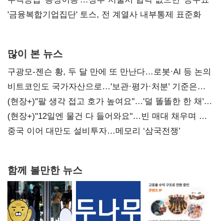
'금융복합기업집단' 토스, 전 계열사 내부통제 표준화
많이 본 뉴스
구광모-젠슨 황, 두 달 만에 또 만난다…로봇·AI 등 논의
비트코인도 국가자산으로…'보관·평가·처분' 기준은
숙제
(현장+)"팔 생각 접고 호가 높여요"…'덜 똘똘한 한 채'
20억 키맞추기
(현장+)"12일엔 물건 다 들어와요"…빈 매대 채우며 문
연 홈플러스
중국 이어 대만도 설비투자…메모리 ‘삼국전쟁’
함께 볼만한 뉴스