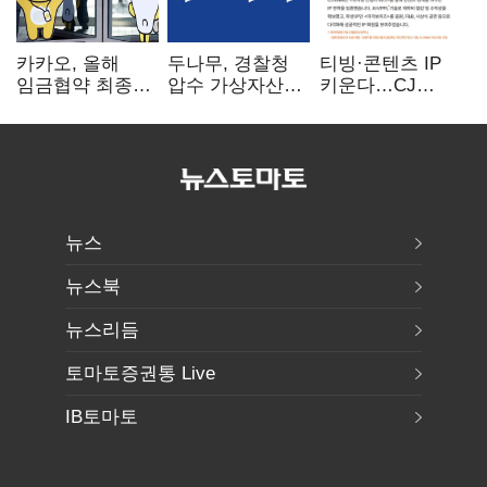
카카오, 올해
두나무, 경찰청
티빙·콘텐츠 IP
임금협약 최종
압수 가상자산
키운다…CJ
타결…연봉 6.3%
보관 맡는다…
ENM, 하반기
인상·격려금
커스터디 사업
글로벌 확장 가속
300만원
최종 낙찰
뉴스
뉴스북
뉴스리듬
토마토증권통 Live
IB토마토