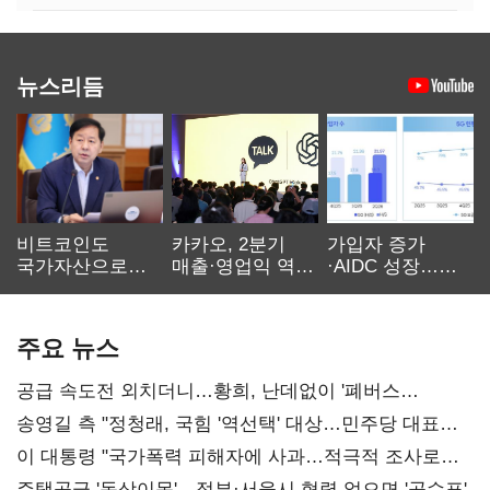
뉴스리듬
비트코인도
카카오, 2분기
가입자 증가
국가자산으로…'
매출·영업익 역대
·AIDC 성장…
보관·평가·처분'
최대…에이전트
SKT 2분기 성장
기준은 숙제
AI 수익화 관건
본궤도
주요 뉴스
공급 속도전 외치더니…황희, 난데없이 '폐버스
리모델링' 제안
송영길 측 "정청래, 국힘 '역선택' 대상…민주당 대표로
총선 지휘 못해"
이 대통령 "국가폭력 피해자에 사과…적극적 조사로
진실 밝혀야"
주택공급 '동상이몽'…정부·서울시 협력 없으면 '공수표'