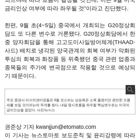
되느냐에 따라 흐름이 결정될 것인데, 이는 9월 미국
금리인상 여부에 따라 좌우될 것”이라고 진단했다.
한편, 9월 초(4~5일) 중국에서 개최되는 G20정상회
담도 또 다른 변수로 거론됐다. G20정상회담에서 한
중 양자회담을 통해 고고도미사일방어체계(THAAD·
사드) 배치로 냉각된 양국관계의 회복 여부가 악화된
투심의 회복과 화장품 등 위축됐던 중국 관련 업종과
종목들의 주가에 변곡점으로 작용할 것으로 예상되
기 때문이다.
주요 증권사 리서치센터장들은 9월 코스피는 상승폭은 소폭 줄겠지만 완만한 오름
세를 보일 것이라는데 무게를 뒀다. 내달 증시흐름을 좌우할 핵심변수로는 미국의
금리인상을 꼽았다. 사진/뉴시스
권준상 기자 kwanjjun@etomato.com
이 기사는 뉴스토마토 보도준칙 및 윤리강령에 따라