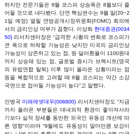
하지만 전문가들은 9월 코스피 상승폭은 8월보다 줄
어들 것으로 내다봤다. 단연 핵심변수는 9월 말(20~2
1일 예정) 열릴 연방공개시장위원회(FOMC) 회의에
서의 금리인상 여부가 꼽혔다. 이상화
현대증권(0034
50)
리서치센터장은 “급격한 시황의 변화로 코스피가
큰 폭으로 하락할 가능성은 낮지만 미국의 금리인상
가능성이 상존하고 있는 점, 원·달러환율이 1100원대
까지 상승돼 있는 점, 글로벌 증시가 브렉시트(영국
의 유럽연합 탈퇴) 이후 많이 올라온 상황이라는 점
등을 복합적으로 고려할 때 9월 코스피는 약간 소강
국면으로 접어들 가능성이 높다”고 말했다.
안병국
미래에셋대우(006800)
리서치센터장도 “지금
까지 올라온 부분들은 대내외적 환경이 좋아져서라
기보다 실적 장세를 동반한 외국인 유동성 개선에 따
른 영향”이라며 “9월에도 유동성이 얼마만큼 보강이