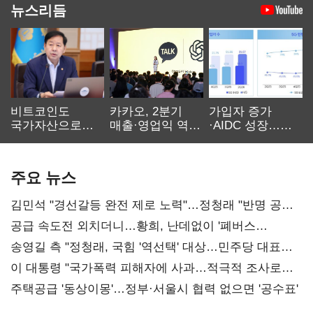
뉴스리듬
비트코인도
카카오, 2분기
가입자 증가
국가자산으로…'
매출·영업익 역대
·AIDC 성장…
보관·평가·처분'
최대…에이전트
SKT 2분기 성장
기준은 숙제
AI 수익화 관건
본궤도
주요 뉴스
김민석 "경선갈등 완전 제로 노력"…정청래 "반명 공세
사과부터"
공급 속도전 외치더니…황희, 난데없이 '폐버스
리모델링' 제안
송영길 측 "정청래, 국힘 '역선택' 대상…민주당 대표로
총선 지휘 못해"
이 대통령 "국가폭력 피해자에 사과…적극적 조사로
진실 밝혀야"
주택공급 '동상이몽'…정부·서울시 협력 없으면 '공수표'