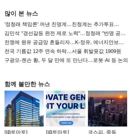
많이 본 뉴스
'정청래 책임론' 꺼낸 친명계…친청계는 추가투표
때리기
김민석 "경선갈등 완전 제로 노력"…정청래 "반명 공세
사과부터"
전쟁에 원유 공급망 흔들리자…K-정유, 에너지안보
핵심으로 재부상
전국 기름값 12주 연속 하락…서울 휘발윳값 1909원
구광모-젠슨 황, 두 달 만에 또 만난다…로봇·AI 등 논의
함께 볼만한 뉴스
[IB토마토]
[IB토마토]
코스피, 중동