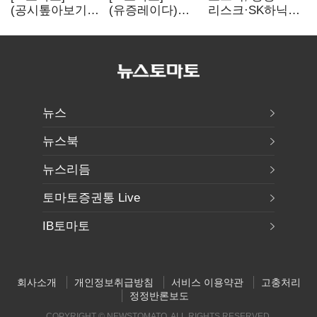
(공시톺아보기)
(유증레이다)
리스크·SK하닉
수주 공시, 왜
툴젠, 조달액
5% 급락에
바로 매출로
3분의 1 토막…
뒷걸음
잡히지 않을까
특허소송
비용부터 챙긴다
뉴스
뉴스북
뉴스리듬
토마토증권통 Live
IB토마토
회사소개
개인정보취급방침
서비스 이용약관
고충처리
정정반론보도
COPYRIGHT © NEWSTOMATO. ALL RIGHTS RESERVED.