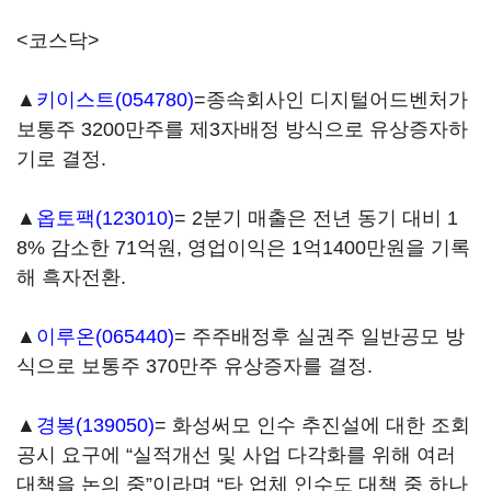
<코스닥>
▲
키이스트(054780)
=종속회사인 디지털어드벤처가
보통주 3200만주를 제3자배정 방식으로 유상증자하
기로 결정.
▲
옵토팩(123010)
= 2분기 매출은 전년 동기 대비 1
8% 감소한 71억원, 영업이익은 1억1400만원을 기록
해 흑자전환.
▲
이루온(065440)
= 주주배정후 실권주 일반공모 방
식으로 보통주 370만주 유상증자를 결정.
▲
경봉(139050)
= 화성써모 인수 추진설에 대한 조회
공시 요구에 “실적개선 및 사업 다각화를 위해 여러
대책을 논의 중”이라며 “타 업체 인수도 대책 중 하나