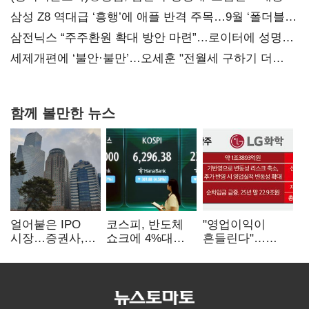
지지도 '50% 아래로'(종합)
삼성 Z8 역대급 ‘흥행’에 애플 반격 주목…9월 ‘폴더블
대전’
삼전닉스 “주주환원 확대 방안 마련”…로이터에 성명
보내
세제개편에 ‘불안·불만’…오세훈 "전월세 구하기 더
힘들어질 것"
함께 볼만한 뉴스
얼어붙은 IPO
코스피, 반도체
"영업이익이
시장…증권사,
쇼크에 4%대
흔들린다"…
하반기 '대어
급락…코스닥은
화학주, IFRS
전쟁' 기대
5거래일째 상승
18에 취약