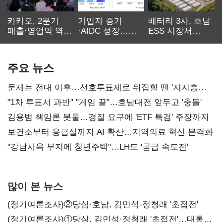
카카오, 2분기
가입자 증가
배터리 3사, 호남
매출·영업익 역대
·AIDC 성장…
ESS 시장서
최대…에이전트
SKT 2분기 성장
‘격돌’
AI 수익화 관건
본궤도
주요 뉴스
문제는 전대 이후…선호투표제로 뒤집힐 땐 '지지층
불복'
"1차 투표서 과반" "게임 끝"…호남대전 앞두고 '충돌'
김용범 책임론 봇물…경질 요구에 'ETF 특검' 주장까지
보건소부터 응급실까지 AI 확산…지역의료 혁신 본격화
"강남사옥 부지에 청년주택"…LH도 '공급 속도전'
많이 본 뉴스
(정기여론조사)②당심·호남, 김민석-정청래 '초접전'
(정기여론조사)①당심, 김민석·정청래 '초접전'…대통령