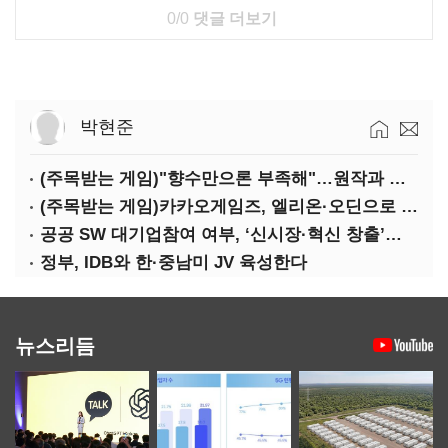
0/0
댓글 더보기
박현준
(주목받는 게임)"향수만으론 부족해"…원작과 차별화 성공한 '리니지M'
(주목받는 게임)카카오게임즈, 엘리온·오딘으로 MMORPG 투트랙 공세
공공 SW 대기업참여 여부, ‘신시장·혁신 창출’도 평가한다
정부, IDB와 한·중남미 JV 육성한다
뉴스리듬