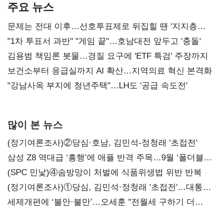
주요 뉴스
문제는 전대 이후…선호투표제로 뒤집힐 땐 '지지층
불복'
"1차 투표서 과반" "게임 끝"…호남대전 앞두고 '충돌'
김용범 책임론 봇물…경질 요구에 'ETF 특검' 주장까지
보건소부터 응급실까지 AI 확산…지역의료 혁신 본격화
"강남사옥 부지에 청년주택"…LH도 '공급 속도전'
많이 본 뉴스
(정기여론조사)②당심·호남, 김민석-정청래 '초접전'
삼성 Z8 역대급 ‘흥행’에 애플 반격 주목…9월 ‘폴더블
대전’
(SPC 민낯)④솜방망이 처벌에 식품위생법 위반 반복
(정기여론조사)①당심, 김민석·정청래 '초접전'…대통령
지지도 '50% 아래로'(종합)
세제개편에 ‘불안·불만’…오세훈 "전월세 구하기 더
힘들어질 것"