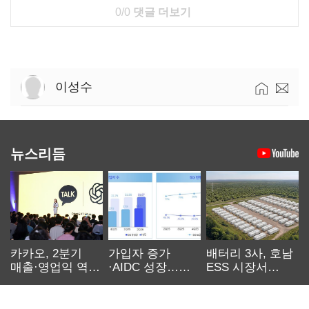
0/0
댓글 더보기
이성수
뉴스리듬
카카오, 2분기
가입자 증가
배터리 3사, 호남
매출·영업익 역대
·AIDC 성장…
ESS 시장서
최대…에이전트
SKT 2분기 성장
‘격돌’
AI 수익화 관건
본궤도