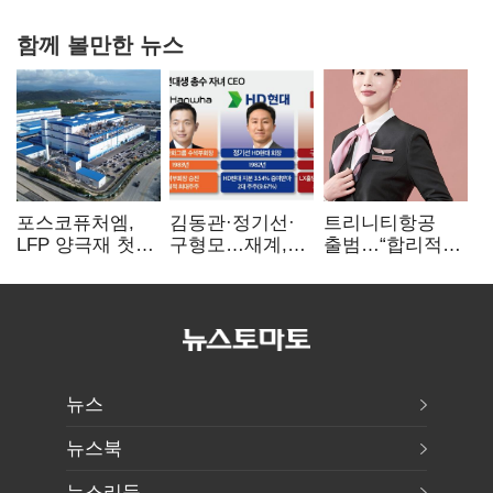
함께 볼만한 뉴스
포스코퓨처엠,
김동관·정기선·
트리니티항공
LFP 양극재 첫
구형모…재계,
출범…“합리적
대규모 공급…
1980년대생
가격·기대 이상
ESS 시장 공략
전성시대
서비스로 승부”
뉴스
뉴스북
뉴스리듬