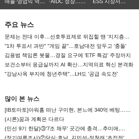
매출·영업익 역대
·AIDC 성장…
ESS 시장서
최대…에이전트
SKT 2분기 성장
‘격돌’
AI 수익화 관건
본궤도
주요 뉴스
문제는 전대 이후…선호투표제로 뒤집힐 땐 '지지층
불복'
"1차 투표서 과반" "게임 끝"…호남대전 앞두고 '충돌'
김용범 책임론 봇물…경질 요구에 'ETF 특검' 주장까지
보건소부터 응급실까지 AI 확산…지역의료 혁신 본격화
"강남사옥 부지에 청년주택"…LH도 '공급 속도전'
많이 본 뉴스
[IB토마토]아워홈 떠난 구미현, 본느에 340억 베팅…
가족 지배체제 구축
(시론)꿈과 계획은 다르다
(민선 9기 한달)③'7조 채무' 곳간에 충격…추미애,
20년만에 '비상재정' 선언 승부수
(정기여론조사)②당심·호남, 김민석-정청래 '초접전'