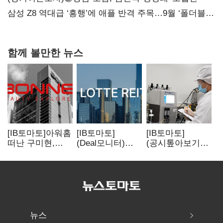
삼성 Z8 역대급 ‘흥행’에 애플 반격 주목…9월 ‘폴더블
대전’
함께 볼만한 뉴스
[IB토마토]아워홈
[IB토마토]
[IB토마토]
떠난 구미현,
(Deal모니터)
(공시톺아보기)
본느에 340억
롯데리츠, 회사채
투자판단 공시,
베팅…가족
발행…빠듯한
무엇이 '중요한
지배체제 구축
유동성 차환으로
경영사항'일까
대응
뉴스