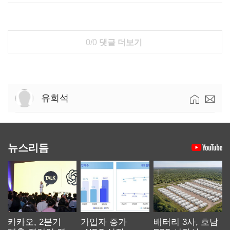
0/0
댓글 더보기
유희석
뉴스리듬
카카오, 2분기
가입자 증가
배터리 3사, 호남