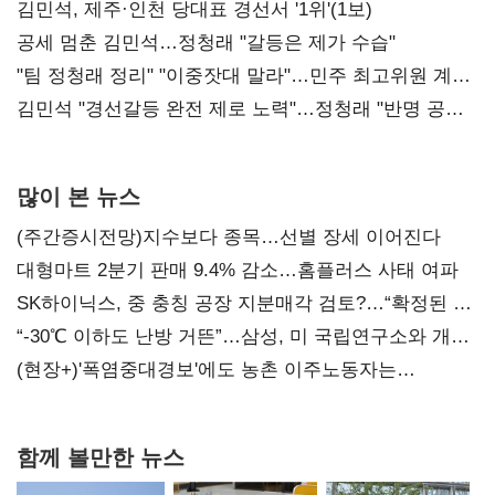
0.86%p(2보)
김민석, 제주·인천 당대표 경선서 '1위'(1보)
공세 멈춘 김민석…정청래 "갈등은 제가 수습"
"팀 정청래 정리" "이중잣대 말라"…민주 최고위원 계파
다툼 격화
김민석 "경선갈등 완전 제로 노력"…정청래 "반명 공세
사과부터"
많이 본 뉴스
(주간증시전망)지수보다 종목…선별 장세 이어진다
대형마트 2분기 판매 9.4% 감소…홈플러스 사태 여파
SK하이닉스, 중 충칭 공장 지분매각 검토?…“확정된 바
없어”
“-30℃ 이하도 난방 거뜬”…삼성, 미 국립연구소와 개발
협력
(현장+)'폭염중대경보'에도 농촌 이주노동자는
강행군…'야외작업 중지' 권고도 무시
함께 볼만한 뉴스