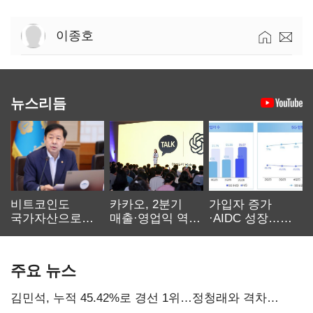
이종호
뉴스리듬
비트코인도
카카오, 2분기
가입자 증가
국가자산으로…'
매출·영업익 역대
·AIDC 성장…
보관·평가·처분'
최대…에이전트
SKT 2분기 성장
기준은 숙제
AI 수익화 관건
본궤도
주요 뉴스
김민석, 누적 45.42%로 경선 1위…정청래와 격차