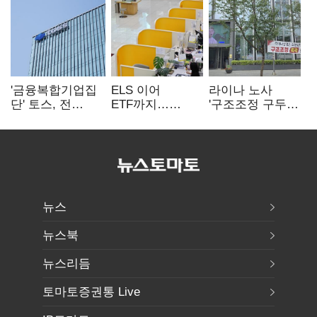
'금융복합기업집
ELS 이어
라이나 노사
단' 토스, 전
ETF까지…
'구조조정 구두
계열사 내부통제
고위험상품 판매
합의안' 도출
표준화
제동 걸린 은행
뉴스
뉴스북
뉴스리듬
토마토증권통 Live