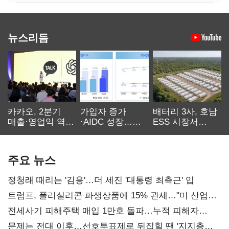
뉴스리듬
카카오, 2분기
가입자 증가
배터리 3사, 호남
매출·영업익 역대
·AIDC 성장…
ESS 시장서
최대…에이전트
SKT 2분기 성장
‘격돌’
AI 수익화 관건
본궤도
주요 뉴스
정청래 때리는 '김용'…더 세진 '대통령 최측근' 입
트럼프, 폴리실리콘 파생상품에 15% 관세…"미 산업
재건"
전세사기 피해주택 매입 1만호 돌파…누적 피해자
4만278명
문제는 전대 이후…선호투표제로 뒤집힐 땐 '지지층