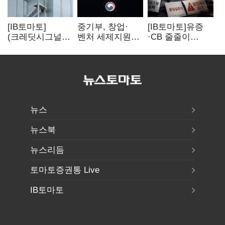
[IB토마토]
중기부, 창업·
[IB토마토]유증
(크레딧시그널)
벤처 세제지원
·CB 줄줄이
네패스, AI
강화…제3자
무산…코스닥
수혜에도
사업승계
벌점 급증에 상폐
레버리지 부담
과세특례 신설
압박
여전
뉴스
뉴스북
뉴스리듬
토마토증권통 Live
IB토마토