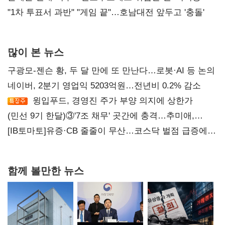
불복'
"1차 투표서 과반" "게임 끝"…호남대전 앞두고 '충돌'
많이 본 뉴스
구광모-젠슨 황, 두 달 만에 또 만난다…로봇·AI 등 논의
네이버, 2분기 영업익 5203억원…전년비 0.2% 감소
윙입푸드, 경영진 주가 부양 의지에 상한가
(민선 9기 한달)③'7조 채무' 곳간에 충격…추미애,
20년만에 '비상재정' 선언 승부수
[IB토마토]유증·CB 줄줄이 무산…코스닥 벌점 급증에
상폐 압박
함께 볼만한 뉴스