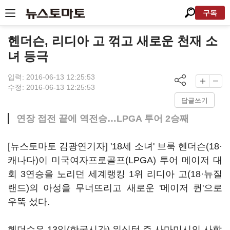
구독
헨더슨, 리디아 고 꺾고 새로운 천재 소
녀 등극
입력: 2016-06-13 12:25:53
수정: 2016-06-13 12:25:53
답글쓰기
연장 접전 끝에 역전승…LPGA 투어 2승째
[뉴스토마토 김광연기자] '18세 소녀' 브룩 헨더슨(18·
캐나다)이 미국여자프로골프(LPGA) 투어 메이저 대
회 3연승을 노리던 세계랭킹 1위 리디아 고(18·뉴질
랜드)의 아성을 무너뜨리고 새로운 '메이저 퀸'으로
우뚝 섰다.
헨더슨은 13일(한국시간) 워싱턴 주 사마미시의 사할