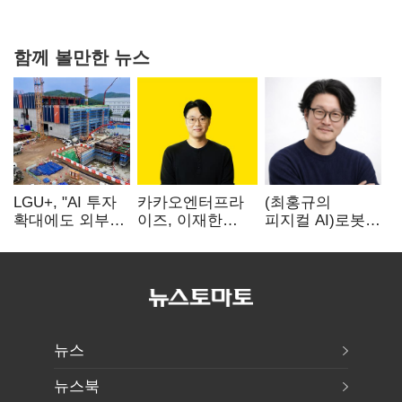
힘들어질 것"
함께 볼만한 뉴스
LGU+, "AI 투자
카카오엔터프라
(최홍규의
확대에도 외부
이즈, 이재한
피지컬 AI)로봇이
차입 없다"…
신임 대표 선임
사람을 먹여
파주 AIDC
살린다, 그런데
수익성 자신
언제 먹여야
할지는 모른다
뉴스
뉴스북