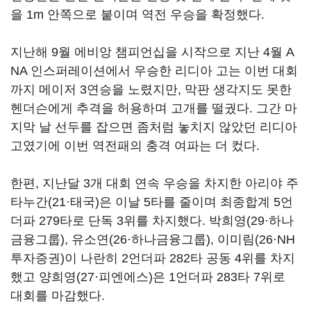
을 1m 안쪽으로 붙이며 역전 우승을 확정했다.
지난해 9월 에비앙 챔피언십을 시작으로 지난 4월 A
NA 인스퍼레이션에서 우승한 리디아 고는 이번 대회
까지 메이저 3연승을 노렸지만, 막판 생각지도 못한
헨더슨에게 추격을 허용하며 고개를 떨궜다. 그간 마
지막 날 선두를 잡으면 좀처럼 놓치지 않았던 리디아
고였기에 이번 역전패의 충격 여파는 더 컸다.
한편, 지난달 3개 대회 연속 우승을 차지한 아리야 주
타누간(21·태국)은 이날 5타를 줄이며 최종합계 5언
더파 279타로 단독 3위를 차지했다. 박희영(29·하나
금융그룹), 유소연(26·하나금융그룹), 이미림(26·NH
투자증권)이 나란히 2언더파 282타 공동 4위를 차지
했고 양희영(27·피엔에스)은 1언더파 283타 7위로
대회를 마감했다.