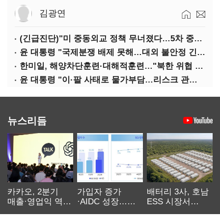
김광연
(긴급진단)"미 중동외교 정책 무너졌다…5차 중동전 가능성은 낮아"
윤 대통령 "국제분쟁 배제 못해…대외 불안정 긴밀대응"
한미일, 해양차단훈련·대해적훈련…"북한 위협 억제"
윤 대통령 "이·팔 사태로 물가부담…리스크 관리 만전 기해야"
뉴스리듬
카카오, 2분기
가입자 증가
배터리 3사, 호남
매출·영업익 역대
·AIDC 성장…
ESS 시장서
최대…에이전트
SKT 2분기 성장
‘격돌’