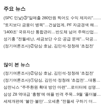
AI 수익화 관건
본궤도
주요 뉴스
(SPC 민낯)③"일매출 280만원 찍어도 수익 제자리"…
점주 울리는 '상시 할인'
"토지보다 금융이 병목"…건설업계, PF 자금경색 해소
목소리
'1400조' 국유자산 통합관리…반도체 넘어 주력산업
구조혁신
성기홍 "전월세난, 세금보단 수요·공급 문제"…닥공
시사
(정기여론조사)②당심·호남, 김민석-정청래 '초접전'
많이 본 뉴스
(정기여론조사)②당심·호남, 김민석-정청래 '초접전'
(정기여론조사)①당심, 김민석·정청래 '초접전'…대통령
지지도 '50% 아래로'(종합)
삼전닉스 “주주환원 확대 방안 마련”…로이터에 성명
보내
삼성 Z8 역대급 ‘흥행’에 애플 반격 주목…9월 ‘폴더블
대전’
세제개편에 ‘불안·불만’…오세훈 "전월세 구하기 더