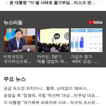
윤 대통령 "이·팔 사태로 물가부담…리스크 관리 만전 기해야"
뉴스리듬
비트코인도
카카오, 2분기
가입자 증가
국가자산으로…'
매출·영업익 역대
·AIDC 성장…
보관·평가·처분'
최대…에이전트
SKT 2분기 성장
기준은 숙제
AI 수익화 관건
본궤도
주요 뉴스
공급 속도전 외치더니…황희, 난데없이 '폐버스
리모델링' 제안
송영길 측 "정청래, 국힘 '역선택' 대상…민주당 대표로
총선 지휘 못해"
이 대통령 "국가폭력 피해자에 사과…적극적 조사로