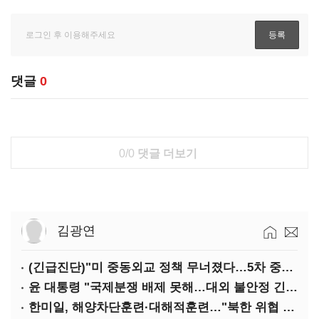
댓글
0
0/0
댓글 더보기
김광연
(긴급진단)"미 중동외교 정책 무너졌다…5차 중동전 가능성은 낮아"
윤 대통령 "국제분쟁 배제 못해…대외 불안정 긴밀대응"
한미일, 해양차단훈련·대해적훈련…"북한 위협 억제"