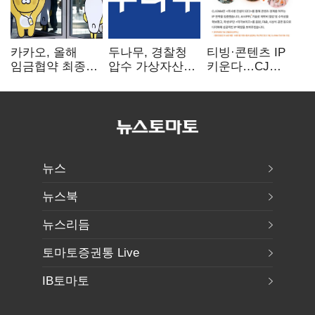
카카오, 올해
두나무, 경찰청
티빙·콘텐츠 IP
임금협약 최종
압수 가상자산
키운다…CJ
타결…연봉 6.3%
보관 맡는다…
ENM, 하반기
인상·격려금
커스터디 사업
글로벌 확장 가속
300만원
최종 낙찰
뉴스
뉴스북
뉴스리듬
토마토증권통 Live
IB토마토