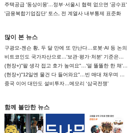
진실 밝혀야"
주택공급 '동상이몽'…정부·서울시 협력 없으면 '공수표'
'금융복합기업집단' 토스, 전 계열사 내부통제 표준화
많이 본 뉴스
구광모-젠슨 황, 두 달 만에 또 만난다…로봇·AI 등 논의
비트코인도 국가자산으로…'보관·평가·처분' 기준은
숙제
(현장+)"팔 생각 접고 호가 높여요"…'덜 똘똘한 한 채'
20억 키맞추기
(현장+)"12일엔 물건 다 들어와요"…빈 매대 채우며 문
연 홈플러스
중국 이어 대만도 설비투자…메모리 ‘삼국전쟁’
함께 볼만한 뉴스