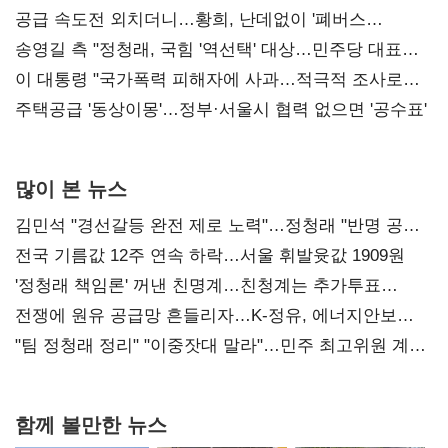
사과부터"
공급 속도전 외치더니…황희, 난데없이 '폐버스
리모델링' 제안
송영길 측 "정청래, 국힘 '역선택' 대상…민주당 대표로
총선 지휘 못해"
이 대통령 "국가폭력 피해자에 사과…적극적 조사로
진실 밝혀야"
주택공급 '동상이몽'…정부·서울시 협력 없으면 '공수표'
많이 본 뉴스
김민석 "경선갈등 완전 제로 노력"…정청래 "반명 공세
사과부터"
전국 기름값 12주 연속 하락…서울 휘발윳값 1909원
'정청래 책임론' 꺼낸 친명계…친청계는 추가투표
때리기
전쟁에 원유 공급망 흔들리자…K-정유, 에너지안보
핵심으로 재부상
"팀 정청래 정리" "이중잣대 말라"…민주 최고위원 계파
다툼 격화
함께 볼만한 뉴스