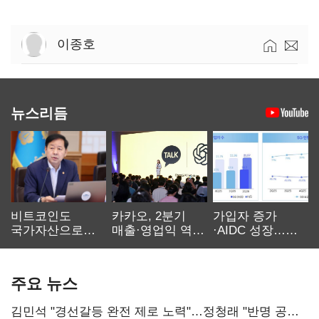
이종호
뉴스리듬
비트코인도
카카오, 2분기
가입자 증가
국가자산으로…'
매출·영업익 역대
·AIDC 성장…
보관·평가·처분'
최대…에이전트
SKT 2분기 성장
기준은 숙제
AI 수익화 관건
본궤도
주요 뉴스
김민석 "경선갈등 완전 제로 노력"…정청래 "반명 공세