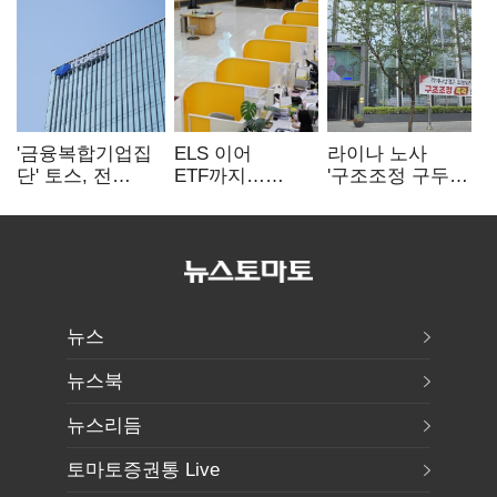
'금융복합기업집
ELS 이어
라이나 노사
단' 토스, 전
ETF까지…
'구조조정 구두
계열사 내부통제
고위험상품 판매
합의안' 도출
표준화
제동 걸린 은행
뉴스
뉴스북
뉴스리듬
토마토증권통 Live