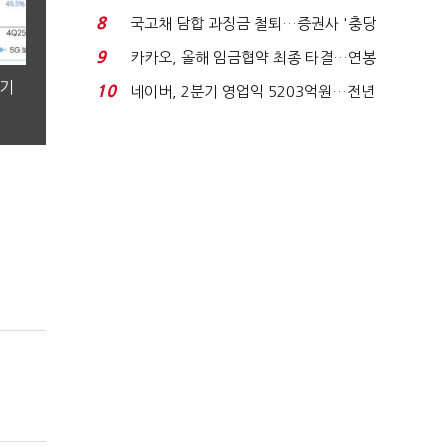
적극적 조사로 진...
8
국고채 담합 과징금 철퇴…증권사 '충당
금 폭탄' 우려...
9
카카오, 올해 임금협약 최종 타결…연봉
6.3% 인상·격려...
분기
10
네이버, 2분기 영업익 5203억원…전년
비 0.2% 감소...