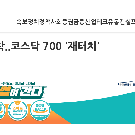
속보
정치
정책
사회
증권
금융
산업
테크
유통
건설
착..코스닥 700 '재터치'