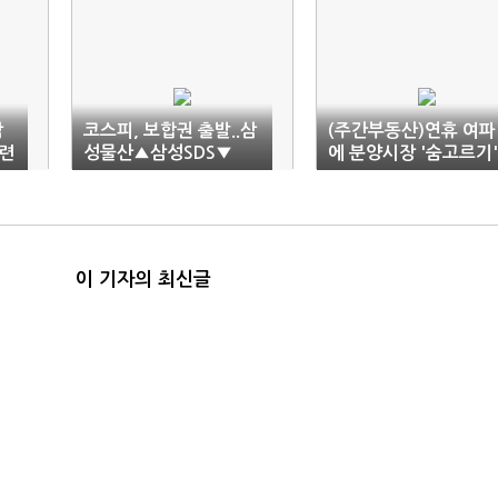
삼
코스피, 보합권 출발..삼
(주간부동산)연휴 여파
련
성물산▲삼성SDS▼
에 분양시장 '숨고르기'
이 기자의 최신글