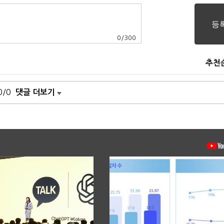
0
/
300
추천
0/0
댓글 더보기