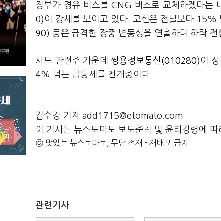
정부가 경유 버스를 CNG 버스로 교체하겠다는
0)
이 강세를 보이고 있다. 코센은 전날보다 15%
90)
등은 급격한 장중 변동성을 연출하며 하락 전
사드 관련주 가운데
쌍용정보통신(010280)
이 상
4% 넘는 급등세를 전개중이다.
김수경 기자 add1715@etomato.com
이 기사는 뉴스토마토 보도준칙 및 윤리강령에 따
ⓒ 맛있는 뉴스토마토, 무단 전재 - 재배포 금지
관련기사