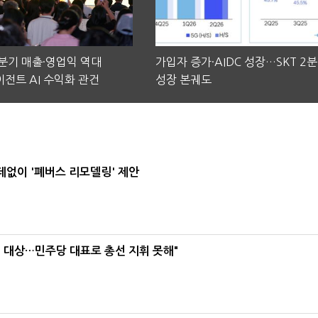
2분기 매출·영업익 역대
가입자 증가·AIDC 성장…SKT 2
전트 AI 수익화 관건
성장 본궤도
데없이 '폐버스 리모델링' 제안
택' 대상…민주당 대표로 총선 지휘 못해"