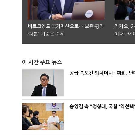
비트코인도 국가자산으로…'보관·평가
카카오, 
·처분' 기준은 숙제
최대…에이
이 시간 주요 뉴스
공급 속도전 외치더니…황희, 난
송영길 측 "정청래, 국힘 '역선