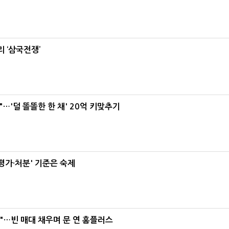
 ‘삼국전쟁’
"…'덜 똘똘한 한 채' 20억 키맞추기
가·처분' 기준은 숙제
요"…빈 매대 채우며 문 연 홈플러스