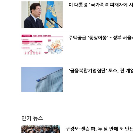
이 대통령 "국가폭력 피해자에 
주택공급 '동상이몽'…정부·서울시
'금융복합기업집단' 토스, 전 
인기 뉴스
구광모-젠슨 황, 두 달 만에 또 만