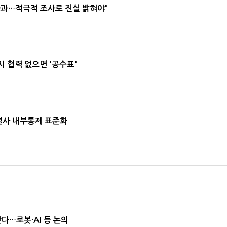
사과…적극적 조사로 진실 밝혀야"
 협력 없으면 '공수표'
계열사 내부통제 표준화
난다…로봇·AI 등 논의