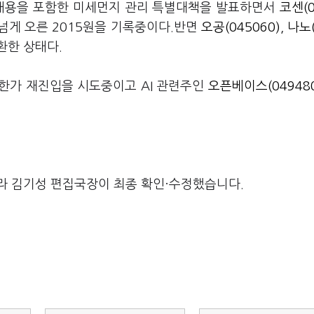
 내용을 포함한 미세먼지 관리 특별대책을 발표하면서
코센(0
 넘게 오른 2015원을 기록중이다.반면
오공(045060)
,
나노(
환한 상태다.
한가 재진입을 시도중이고 AI 관련주인
오픈베이스(049480
라 김기성 편집국장이 최종 확인·수정했습니다.