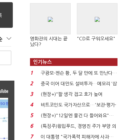
영화관의 시대는 끝
"CD로 구워오세요"
순
났다?
인기뉴스
1
구광모-젠슨 황, 두 달 만에 또 만난다…
로봇·AI 등 논...
2
중국 이어 대만도 설비투자…메모리 ‘삼
국전쟁’
3
(현장+)"팔 생각 접고 호가 높여
요"…'덜 똘똘한 한 채' 20...
4
비트코인도 국가자산으로…'보관·평가·
처분' 기준은 ...
5
(현장+)"12일엔 물건 다 들어와요"…
빈 매대 채우며 문 연 ...
6
(특징주)윙입푸드, 경영진 주가 부양 의
지에 상한가...
7
이 대통령 "국가폭력 피해자에 사과…