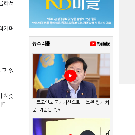
 올라서
내려가며
뉴스리듬
되고 있
시 치솟
비트코인도 국가자산으로…'보관·평가·처
이다.
분' 기준은 숙제