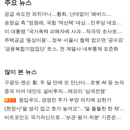
주요 뉴스
공급 속도전 외치더니…황희, 난데없이 '폐버스
리모델링' 제안
송영길 측 "정청래, 국힘 '역선택' 대상…민주당 대표로
총선 지휘 못해"
이 대통령 "국가폭력 피해자에 사과…적극적 조사로
진실 밝혀야"
주택공급 '동상이몽'…정부·서울시 협력 없으면 '공수표'
'금융복합기업집단' 토스, 전 계열사 내부통제 표준화
많이 본 뉴스
구광모-젠슨 황, 두 달 만에 또 만난다…로봇·AI 등 논의
중국 이어 대만도 설비투자…메모리 ‘삼국전쟁’
윙입푸드, 경영진 주가 부양 의지에 상한가
(현장+)"팔 생각 접고 호가 높여요"…'덜 똘똘한 한 채'
20억 키맞추기
비트코인도 국가자산으로…'보관·평가·처분' 기준은
숙제