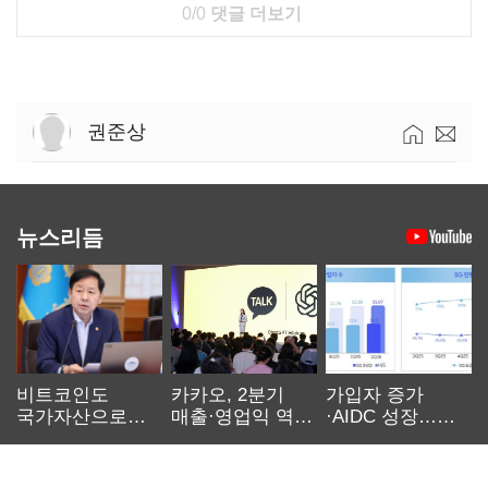
0/0
댓글 더보기
권준상
뉴스리듬
비트코인도
카카오, 2분기
가입자 증가
국가자산으로…'
매출·영업익 역대
·AIDC 성장…
보관·평가·처분'
최대…에이전트
SKT 2분기 성장
기준은 숙제
AI 수익화 관건
본궤도