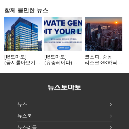
함께 볼만한 뉴스
[IB토마토]
[IB토마토]
코스피, 중동
(공시톺아보기)
(유증레이다)
리스크·SK하닉
수주 공시, 왜
툴젠, 조달액
5% 급락에
바로 매출로
3분의 1 토막…
뒷걸음
잡히지 않을까
특허소송
비용부터 챙긴다
뉴스
뉴스북
뉴스리듬