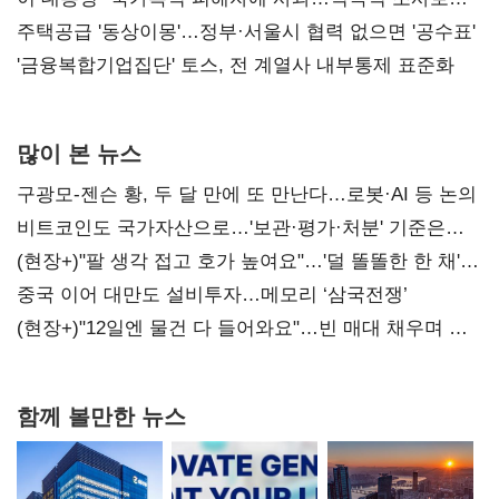
진실 밝혀야"
주택공급 '동상이몽'…정부·서울시 협력 없으면 '공수표'
'금융복합기업집단' 토스, 전 계열사 내부통제 표준화
많이 본 뉴스
구광모-젠슨 황, 두 달 만에 또 만난다…로봇·AI 등 논의
비트코인도 국가자산으로…'보관·평가·처분' 기준은
숙제
(현장+)"팔 생각 접고 호가 높여요"…'덜 똘똘한 한 채'
20억 키맞추기
중국 이어 대만도 설비투자…메모리 ‘삼국전쟁’
(현장+)"12일엔 물건 다 들어와요"…빈 매대 채우며 문
연 홈플러스
함께 볼만한 뉴스