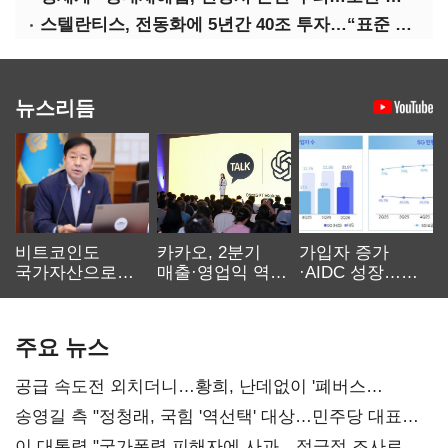
스텔란티스, 전동화에 5년간 40조 투자…“표준 제시”
뉴스리듬
비트코인도
카카오, 2분기
가입자 증가
국가자산으로…'
매출·영업익 역대
·AIDC 성장…
보관·평가·처분'
최대…에이전트
SKT 2분기 성장
기준은 숙제
AI 수익화 관건
본궤도
주요 뉴스
공급 속도전 외치더니…황희, 난데없이 '폐버스
리모델링' 제안
송영길 측 "정청래, 국힘 '역선택' 대상…민주당 대표로
총선 지휘 못해"
이 대통령 "국가폭력 피해자에 사과…적극적 조사로