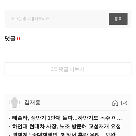
댓글
0
0/0
댓글 더보기
김재홍
테슬라, 상반기 1만대 돌파…하반기도 독주 이어질까
하언태 현대차 사장, 노조 방문해 교섭재개 요청
경제계 “중대재해법, 현장서 혼란 우려…보완 필요”