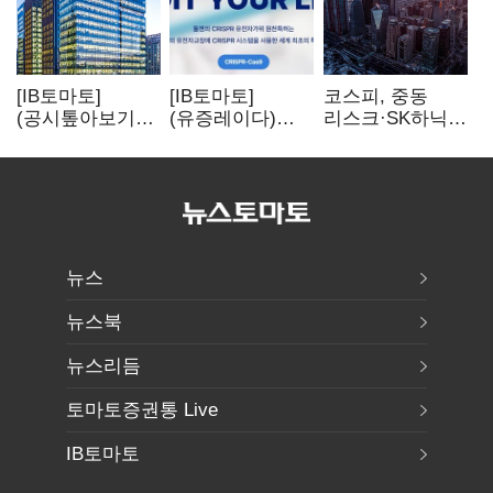
[IB토마토]
[IB토마토]
코스피, 중동
(공시톺아보기)
(유증레이다)
리스크·SK하닉
수주 공시, 왜
툴젠, 조달액
5% 급락에
바로 매출로
3분의 1 토막…
뒷걸음
잡히지 않을까
특허소송
비용부터 챙긴다
뉴스
뉴스북
뉴스리듬
토마토증권통 Live
IB토마토