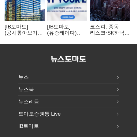
[IB토마토]
[IB토마토]
코스피, 중동
(공시톺아보기)
(유증레이다)
리스크·SK하닉
수주 공시, 왜
툴젠, 조달액
5% 급락에
바로 매출로
3분의 1 토막…
뒷걸음
잡히지 않을까
특허소송
비용부터 챙긴다
뉴스
뉴스북
뉴스리듬
토마토증권통 Live
IB토마토