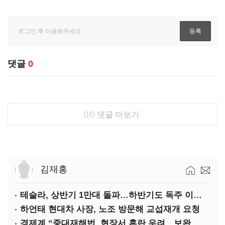
댓글
0
0/0
댓글 더보기
김재홍
테슬라, 상반기 1만대 돌파…하반기도 독주 이어질까
하언태 현대차 사장, 노조 방문해 교섭재개 요청
경제계 “중대재해법, 현장서 혼란 우려…보완 필요”