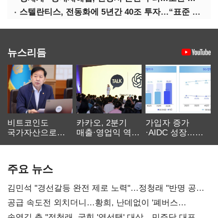
스텔란티스, 전동화에 5년간 40조 투자…“표준 제시”
뉴스리듬
비트코인도
카카오, 2분기
가입자 증가
국가자산으로…'
매출·영업익 역대
·AIDC 성장…
보관·평가·처분'
최대…에이전트
SKT 2분기 성장
기준은 숙제
AI 수익화 관건
본궤도
주요 뉴스
김민석 "경선갈등 완전 제로 노력"…정청래 "반명 공세
사과부터"
공급 속도전 외치더니…황희, 난데없이 '폐버스
리모델링' 제안
송영길 측 "정청래, 국힘 '역선택' 대상…민주당 대표로