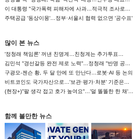
총선 지휘 못해"
이 대통령 "국가폭력 피해자에 사과…적극적 조사로
진실 밝혀야"
주택공급 '동상이몽'…정부·서울시 협력 없으면 '공수표'
많이 본 뉴스
'정청래 책임론' 꺼낸 친명계…친청계는 추가투표
때리기
김민석 "경선갈등 완전 제로 노력"…정청래 "반명 공세
사과부터"
구광모-젠슨 황, 두 달 만에 또 만난다…로봇·AI 등 논의
비트코인도 국가자산으로…'보관·평가·처분' 기준은
숙제
(현장+)"팔 생각 접고 호가 높여요"…'덜 똘똘한 한 채'
20억 키맞추기
함께 볼만한 뉴스