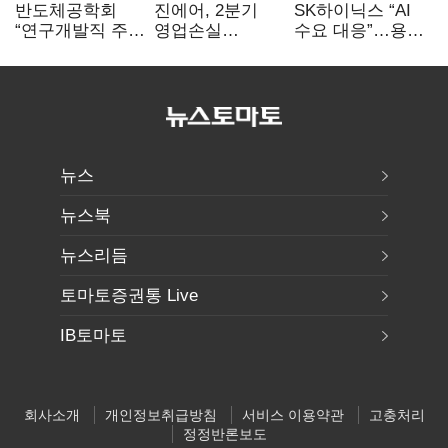
반도체공학회
진에어, 2분기
SK하이닉스 “AI
“연구개발직 주
영업손실
수요 대응”…용인
52시간제
731억…유가
·청주 팹에 54조
개선해야”
상승 여파
투자
뉴스
뉴스북
뉴스리듬
토마토증권통 Live
IB토마토
회사소개
개인정보취급방침
서비스 이용약관
고충처리
정정반론보도