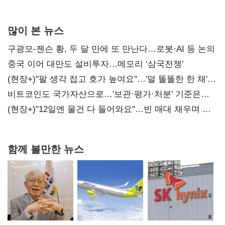
많이 본 뉴스
구광모-젠슨 황, 두 달 만에 또 만난다…로봇·AI 등 논의
중국 이어 대만도 설비투자…메모리 ‘삼국전쟁’
(현장+)"팔 생각 접고 호가 높여요"…'덜 똘똘한 한 채'
20억 키맞추기
비트코인도 국가자산으로…'보관·평가·처분' 기준은
숙제
(현장+)"12일엔 물건 다 들어와요"…빈 매대 채우며 문
연 홈플러스
함께 볼만한 뉴스