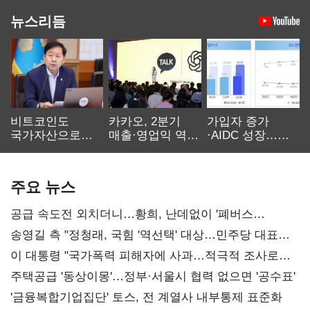
뉴스리듬
비트코인도
카카오, 2분기
가입자 증가
국가자산으로…'
매출·영업익 역대
·AIDC 성장…
보관·평가·처분'
최대…에이전트
SKT 2분기 성장
기준은 숙제
AI 수익화 관건
본궤도
주요 뉴스
공급 속도전 외치더니…황희, 난데없이 '폐버스
리모델링' 제안
송영길 측 "정청래, 국힘 '역선택' 대상…민주당 대표로
총선 지휘 못해"
이 대통령 "국가폭력 피해자에 사과…적극적 조사로
진실 밝혀야"
주택공급 '동상이몽'…정부·서울시 협력 없으면 '공수표'
'금융복합기업집단' 토스, 전 계열사 내부통제 표준화