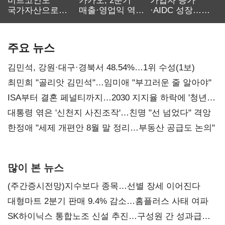
비트코인도
카카오, 2분기
가입자 증가
국가자산으로…'
매출·영업익 역대
·AIDC 성장…
보관·평가·처분'
최대…에이전트
SKT 2분기 성장
기준은 숙제
AI 수익화 관건
본궤도
주요 뉴스
김민석, 강원·대구·경북서 48.54%…1위 수성(1보)
최민희 "골리앗 김민석"…임미애 "부끄러운 줄 알아야"
ISA부터 결혼 페널티까지…2030 지지율 하락에 '청년
챙기기'
대통령 엮은 '신천지 사진조작'…친명 "선 넘었다" 격앙
한정애 "세제 개편안 8월 말 정리…부동산 공급도 논의"
많이 본 뉴스
(주간증시전망)지수보다 종목…선별 장세 이어진다
대형마트 2분기 판매 9.4% 감소…홈플러스 사태 여파
SK하이닉스 통합노조 신설 추진…구성원 간 성과급