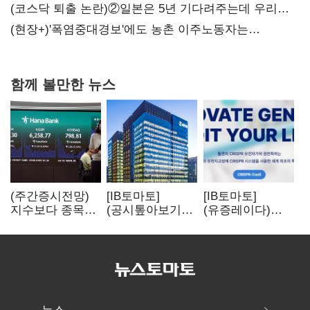
불만 확산
(코스닥 퇴출 논란)②일본은 5년 기다려주는데 우리는
당장 퇴출?…시간만으론 부족한 코스닥 구하기
(현장+)'폭염중대경보'에도 농촌 이주노동자는
강행군…'야외작업 중지' 권고도 무시
함께 볼만한 뉴스
(주간증시전망)
[IB토마토]
[IB토마토]
지수보다 종목…
(공시톺아보기)
(유증레이다)
선별 장세
수주 공시, 왜
툴젠, 조달액
이어진다
바로 매출로
3분의 1 토막…
잡히지 않을까
특허소송
비용부터 챙긴다