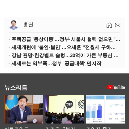
홍연
주택공급 '동상이몽'…정부·서울시 협력 없으면 '공수표'
세제개편에 ‘불안·불만’…오세훈 "전월세 구하기 더 힘들어질 것"
강남 관망·한강벨트 술렁…30억이 가른 부동산 민심
세제로는 역부족…정부 '공급대책' 만지작
뉴스리듬