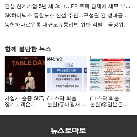
건설 한계기업 5년 새 3배↑…PF·주택 침체에 재무 부담
확대
SK하이닉스 통합노조 신설 추진…구성원 간 성과급
불만 확산
농협하나로유통 대규모유통업법 위반 적발…공정위,
과징금 4억6200만원 부과
함께 볼만한 뉴스
가입자 순증 SKT,
(코스닥 퇴출
(코스닥 퇴출
장기고객은
논란)③이광재
논란)②일본은
CEO가 직접
"과속 잡더라도
5년
챙긴다
자동차 없애지는
기다려주는데
말아야"
우리는 당장
퇴출?…
시간만으론