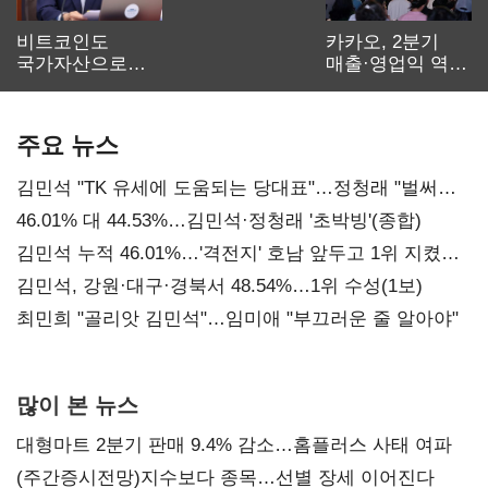
비트코인도
카카오, 2분기
국가자산으로…'
매출·영업익 역대
보관·평가·처분'
최대…에이전트
기준은 숙제
AI 수익화 관건
주요 뉴스
김민석 "TK 유세에 도움되는 당대표"…정청래 "벌써
대표된 양 당직 배분"
46.01% 대 44.53%…김민석·정청래 '초박빙'(종합)
김민석 누적 46.01%…'격전지' 호남 앞두고 1위 지켰다
(2보)
김민석, 강원·대구·경북서 48.54%…1위 수성(1보)
최민희 "골리앗 김민석"…임미애 "부끄러운 줄 알아야"
많이 본 뉴스
대형마트 2분기 판매 9.4% 감소…홈플러스 사태 여파
(주간증시전망)지수보다 종목…선별 장세 이어진다