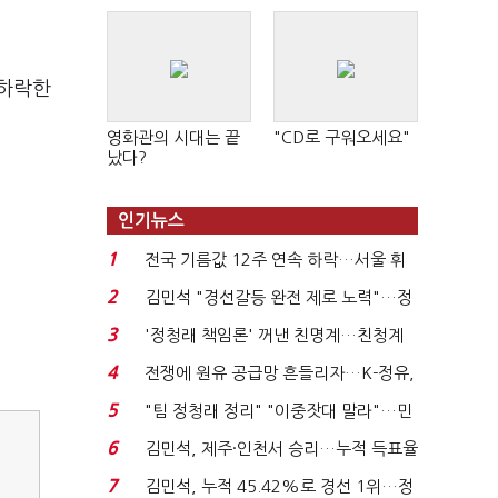
 하락한
영화관의 시대는 끝
"CD로 구워오세요"
났다?
인기뉴스
1
전국 기름값 12주 연속 하락…서울 휘
발윳값 1909원...
2
김민석 "경선갈등 완전 제로 노력"…정
청래 "반명 공세 사...
3
'정청래 책임론' 꺼낸 친명계…친청계
는 추가투표 때리기...
4
전쟁에 원유 공급망 흔들리자…K-정유,
에너지안보 핵심...
5
"팀 정청래 정리" "이중잣대 말라"…민
주 최고위원 계파 다...
6
김민석, 제주·인천서 승리…누적 득표율
'1위 탈환'(종합)...
7
김민석, 누적 45.42%로 경선 1위…정