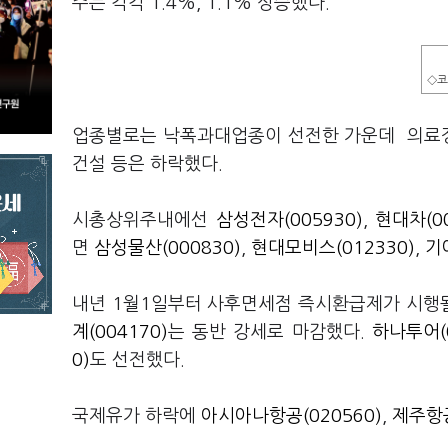
주는 각각 1.4%, 1.1% 상승했다.
◇코
업종별로는 낙폭과대업종이 선전한 가운데 의료정밀,
건설 등은 하락했다.
시총상위주내에선
삼성전자(005930)
,
현대차(00
면
삼성물산(000830)
,
현대모비스(012330)
,
기
내년 1월1일부터 사후면세점 즉시환급제가 시행
계(004170)
는 동반 강세로 마감했다.
하나투어(0
0)
도 선전했다.
국제유가 하락에
아시아나항공(020560)
,
제주항공