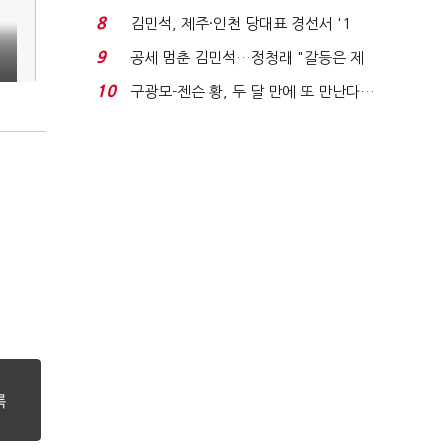
청래와 격차 0.86%p(...
8
김민석, 제주·인천 당대표 경선서 '1
위'(1보)...
9
공세 멈춘 김민석…정청래 "갈등은 제
가 수습"
10
구광모-젠슨 황, 두 달 만에 또 만난다…
로봇·AI 등 논...