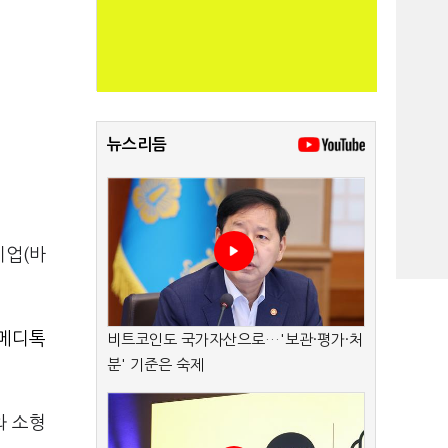
뉴스리듬
기업(바
메디톡
비트코인도 국가자산으로…'보관·평가·처
분' 기준은 숙제
와 소형