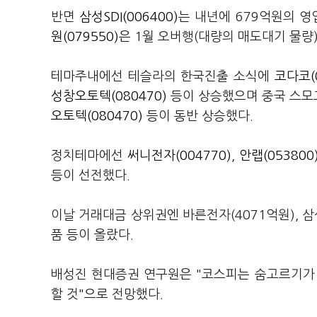
반면
삼성SDI(006400)
는 내년에 679억원의 영
원(079550)
은 1월 오버행(대량의 매도대기 물량
테마주내에선 테슬라의 한국진출 소식에
코다코(0
성창오토텍(080470)
등이 상승했으며 중국 스모
오토텍(080470)
등이 동반 상승했다.
정치테마에선
써니전자(004770)
,
안랩(053800
등이 선전했다.
이날 거래대금 상위권엔 바른전자(4071억원), 삼성
품 등이 올랐다.
배성진 현대증권 연구원은 "코스피는 숨고르기가
할 것"으로 전망했다.