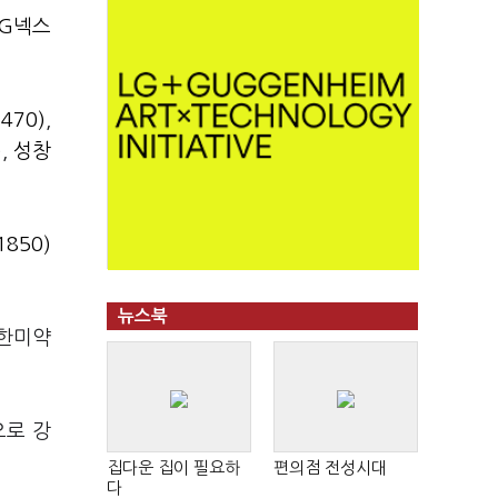
IG넥스
470)
,
)
,
성창
850)
뉴스북
 한미약
으로 강
집다운 집이 필요하
편의점 전성시대
다