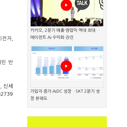
카카오, 2분기 매출·영업익 역대 최대…
에이전트 AI 수익화 관건
기전자,
내린 반
)
,
신세
가입자 증가·AIDC 성장…SKT 2분기 성
2739
장 본궤도
.