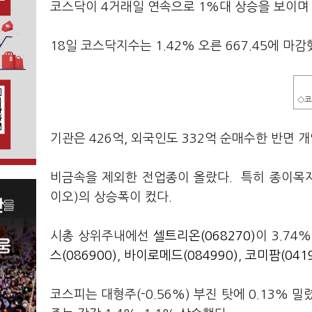
코스닥이 4거래일 연속으로 1%대 상승을 보이며
18일 코스닥지수는 1.42% 오른 667.45에 마
◇코
기관은 426억, 외국인도 332억 순매수한 반면 
비금속을 제외한 전업종이 올랐다. 특히 종이목재
이오)의 상승폭이 컸다.
시총 상위주내에선
셀트리온(068270)
이 3.74
스(086900)
,
바이로메드(084990)
,
코미팜(0419
코스피는 대형주(-0.56%) 부진 탓에 0.13%