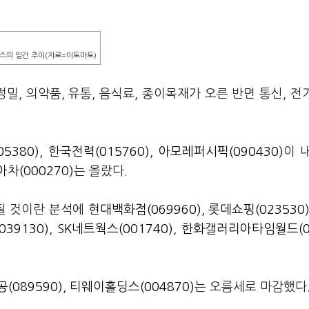
스피 일간 추이(자료=이토마토)
 의약품, 유통, 음식료, 종이목재가 오른 반면 통신, 전
5380)
,
한국전력(015760)
,
아모레퍼시픽(090430)
이 
아차(000270)
는 올랐다.
될 것이란 분석에
현대백화점(069960)
,
롯데쇼핑(023530
39130)
,
SK네트웍스(001740)
,
한화갤러리아타임월드(0
(089590)
,
티웨이홀딩스(004870)
는 오름세로 마감했다