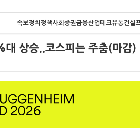
속보
정치
정책
사회
증권
금융
산업
테크
유통
건설
%대 상승..코스피는 주춤(마감)