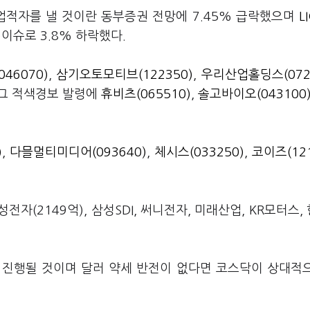
업적자를 낼 것이란 동부증권 전망에 7.45% 급락했으며
L
)이슈로 3.8% 하락했다.
46070)
,
삼기오토모티브(122350)
,
우리산업홀딩스(072
그 적색경보 발령에
휴비츠(065510)
,
솔고바이오(043100
)
,
다믈멀티미디어(093640)
,
체시스(033250)
,
코이즈(121
전자(2149억), 삼성SDI, 써니전자, 미래산업, KR모터스,
 진행될 것이며 달러 약세 반전이 없다면 코스닥이 상대적