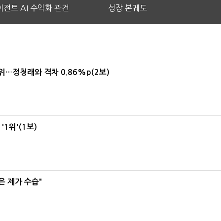
전트 AI 수익화 관건
성장 본궤도
1위…정청래와 격차 0.86%p(2보)
1위'(1보)
은 제가 수습"