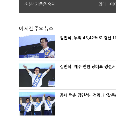
·처분' 기준은 숙제
최대…에이
이 시간 주요 뉴스
김민석, 누적 45.42%로 경선 
김민석, 제주·인천 당대표 경선서 '
공세 멈춘 김민석…정청래 "갈등