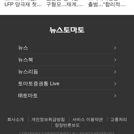
LFP 양극재 첫
구형모…재계,
출범…“합리적
대규모 공급…
1980년대생
가격·기대 이상
ESS 시장 공략
전성시대
서비스로 승부”
뉴스
뉴스북
뉴스리듬
토마토증권통 Live
IB토마토
회사소개
개인정보취급방침
서비스 이용약관
고충처리
정정반론보도
COPYRIGHT © NEWSTOMATO. ALL RIGHTS RESERVED.