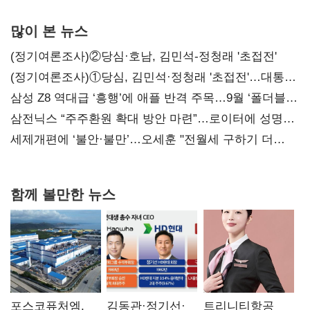
많이 본 뉴스
(정기여론조사)②당심·호남, 김민석-정청래 '초접전'
(정기여론조사)①당심, 김민석·정청래 '초접전'…대통령
지지도 '50% 아래로'(종합)
삼성 Z8 역대급 ‘흥행’에 애플 반격 주목…9월 ‘폴더블
대전’
삼전닉스 “주주환원 확대 방안 마련”…로이터에 성명
보내
세제개편에 ‘불안·불만’…오세훈 "전월세 구하기 더
힘들어질 것"
함께 볼만한 뉴스
포스코퓨처엠,
김동관·정기선·
트리니티항공