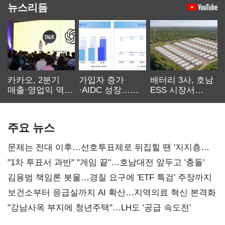
뉴스리듬
카카오, 2분기
가입자 증가
배터리 3사, 호남
매출·영업익 역대
·AIDC 성장…
ESS 시장서
최대…에이전트
SKT 2분기 성장
‘격돌’
AI 수익화 관건
본궤도
주요 뉴스
문제는 전대 이후…선호투표제로 뒤집힐 땐 '지지층
불복'
"1차 투표서 과반" "게임 끝"…호남대전 앞두고 '충돌'
김용범 책임론 봇물…경질 요구에 'ETF 특검' 주장까지
보건소부터 응급실까지 AI 확산…지역의료 혁신 본격화
"강남사옥 부지에 청년주택"…LH도 '공급 속도전'