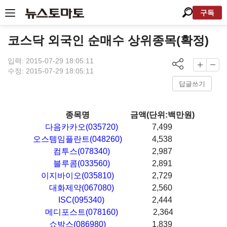
구독
코스닥 외국인 순매수 상위종목(확정)
입력: 2015-07-29 18:05:11
수정: 2015-07-29 18:05:11
답글쓰기
종목명
금액(단위:백만원)
다음카카오(035720)
7,499
오스템임플란트(048260)
4,538
컴투스(078340)
2,987
블루콤(033560)
2,891
이지바이오(035810)
2,729
대화제약(067080)
2,560
ISC(095340)
2,444
메디포스트(078160)
2,364
쇼박스(086980)
1,839