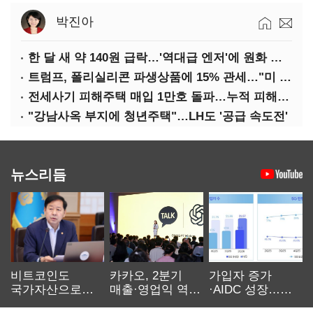
박진아
한 달 새 약 140원 급락…'역대급 엔저'에 원화 변곡점
트럼프, 폴리실리콘 파생상품에 15% 관세…"미 산업 재건"
전세사기 피해주택 매입 1만호 돌파…누적 피해자 4만278명
"강남사옥 부지에 청년주택"…LH도 '공급 속도전'
뉴스리듬
비트코인도
카카오, 2분기
가입자 증가
국가자산으로…'
매출·영업익 역대
·AIDC 성장…
보관·평가·처분'
최대…에이전트
SKT 2분기 성장