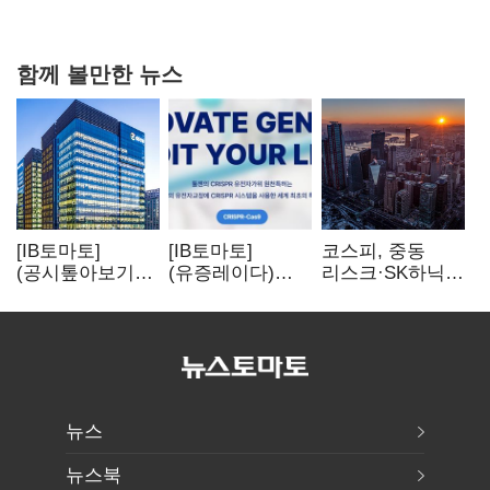
연 홈플러스
함께 볼만한 뉴스
[IB토마토]
[IB토마토]
코스피, 중동
(공시톺아보기)
(유증레이다)
리스크·SK하닉
수주 공시, 왜
툴젠, 조달액
5% 급락에
바로 매출로
3분의 1 토막…
뒷걸음
잡히지 않을까
특허소송
비용부터 챙긴다
뉴스
뉴스북