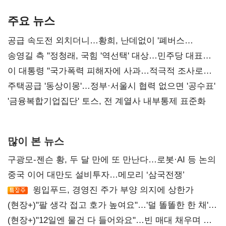
기준은 숙제
AI 수익화 관건
본궤도
주요 뉴스
공급 속도전 외치더니…황희, 난데없이 '폐버스
리모델링' 제안
송영길 측 "정청래, 국힘 '역선택' 대상…민주당 대표로
총선 지휘 못해"
이 대통령 "국가폭력 피해자에 사과…적극적 조사로
진실 밝혀야"
주택공급 '동상이몽'…정부·서울시 협력 없으면 '공수표'
'금융복합기업집단' 토스, 전 계열사 내부통제 표준화
많이 본 뉴스
구광모-젠슨 황, 두 달 만에 또 만난다…로봇·AI 등 논의
중국 이어 대만도 설비투자…메모리 ‘삼국전쟁’
윙입푸드, 경영진 주가 부양 의지에 상한가
(현장+)"팔 생각 접고 호가 높여요"…'덜 똘똘한 한 채'
20억 키맞추기
(현장+)"12일엔 물건 다 들어와요"…빈 매대 채우며 문