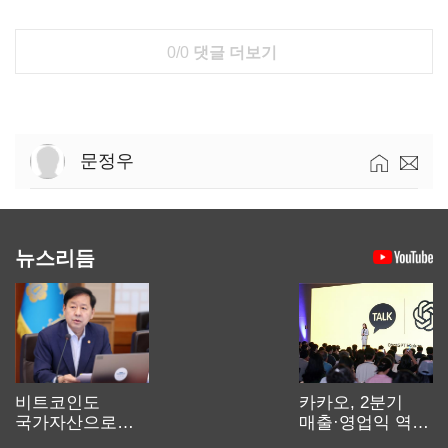
0/0
댓글 더보기
문정우
뉴스리듬
비트코인도
카카오, 2분기
국가자산으로…'
매출·영업익 역대
보관·평가·처분'
최대…에이전트