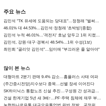
기준은 숙제
AI 수익화 관건
주요 뉴스
김민석 "TK 유세에 도움되는 당대표"…정청래 "벌써
대표된 양 당직 배분"
46.01% 대 44.53%…김민석·정청래 '초박빙'(종합)
김민석 누적 46.01%…'격전지' 호남 앞두고 1위 지켰다
(2보)
김민석, 강원·대구·경북서 48.54%…1위 수성(1보)
최민희 "골리앗 김민석"…임미애 "부끄러운 줄 알아야"
많이 본 뉴스
대형마트 2분기 판매 9.4% 감소…홈플러스 사태 여파
(주간증시전망)지수보다 종목…선별 장세 이어진다
SK하이닉스 통합노조 신설 추진…구성원 간 성과급
불만 확산
건설 한계기업 5년 새 3배↑…PF·주택 침체에 재무 부담
확대
농협하나로유통 대규모유통업법 위반 적발…공정위,