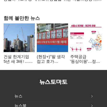
과징금 4억6200만원 부과
함께 볼만한 뉴스
건설 한계기업
(현장+)"팔 생각
주택공급
5년 새 3배↑…
접고 호가
'동상이몽'…정부
PF·주택 침체에
높여요"…'덜
·서울시 협력
재무 부담 확대
똘똘한 한 채'
없으면 '공수표'
20억 키맞추기
뉴스
뉴스북