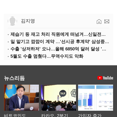
김지영
제습기 등 재고 처리 직원에게 떠넘겨…신일전자 '과징금 처벌'
일 맡기고 깜깜이 계약 …'선시공 후계약' 삼성중공업 덜미
수출 '상저하저' 오나…올해 6850억 달러 달성 '빨간불'
5월도 수출 멈췄다…무역수지도 악화
뉴스리듬
비트코인도
카카오, 2분기
가입자 증가