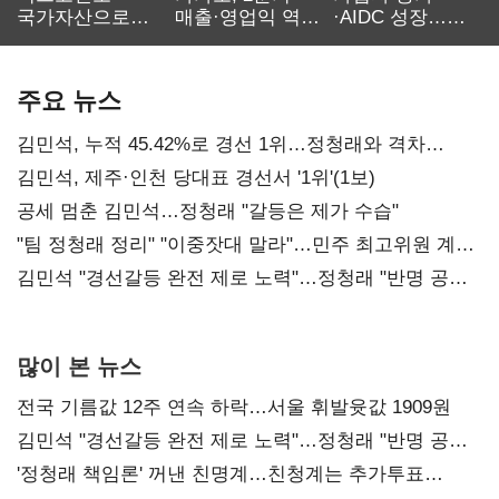
국가자산으로…'
매출·영업익 역대
·AIDC 성장…
보관·평가·처분'
최대…에이전트
SKT 2분기 성장
기준은 숙제
AI 수익화 관건
본궤도
주요 뉴스
김민석, 누적 45.42%로 경선 1위…정청래와 격차
0.86%p(2보)
김민석, 제주·인천 당대표 경선서 '1위'(1보)
공세 멈춘 김민석…정청래 "갈등은 제가 수습"
"팀 정청래 정리" "이중잣대 말라"…민주 최고위원 계파
다툼 격화
김민석 "경선갈등 완전 제로 노력"…정청래 "반명 공세
사과부터"
많이 본 뉴스
전국 기름값 12주 연속 하락…서울 휘발윳값 1909원
김민석 "경선갈등 완전 제로 노력"…정청래 "반명 공세
사과부터"
'정청래 책임론' 꺼낸 친명계…친청계는 추가투표