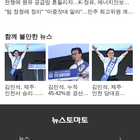
때리기
전쟁에 원유 공급망 흔들리자…K-정유, 에너지안보
핵심으로 재부상
"팀 정청래 정리" "이중잣대 말라"…민주 최고위원 계파
다툼 격화
함께 볼만한 뉴스
김민석, 제주·
김민석, 누적
김민석, 제주·
인천서 승리…
45.42%로 경선
인천 당대표
누적 득표율 '1위
1위…정청래와
경선서 '1위'(1보)
탈환'(종합)
격차
0.86%p(2보)
뉴스