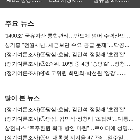
·AIDC 성장…
ESS 시장서
점유율 2%…
SKT 2분기 성장
‘격돌’
에이전트
본궤도
차별화가 관건
주요 뉴스
'1400조' 국유자산 통합관리…반도체 넘어 주력산업
구조혁신
성기홍 "전월세난, 세금보단 수요·공급 문제"…닥공
시사
(정기여론조사)②당심·호남, 김민석-정청래 '초접전'
(정기여론조사)③2순위, 10명 중 4명 '송영길'…정청래
'한 자릿수'
(정기여론조사)④최고위원 최민희·박선원 '양강'…
서미화·이성윤·임미애 뒤이어
많이 본 뉴스
(정기여론조사)②당심·호남, 김민석-정청래 '초접전'
(정기여론조사)①당심, 김민석·정청래 '초접전'…대통령
지지도 '50% 아래로'(종합)
삼전닉스 “주주환원 확대 방안 마련”…로이터에 성명
보내
(정기여론조사)⑤이 대통령 지지율 47.7%…일주일