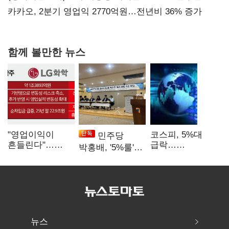
만에 다시 40%대
카카오, 2분기 영업익 2770억원…전년비 36% 증가
함께 볼만한 뉴스
"영업이익이
코스피, 5%대
민주당
흔들린다"…
급락…
박홍배, '5%룰'
화학주, IFRS
매도사이드카
공동보유 기준
18에 취약
발동
법제화 추진
뉴스