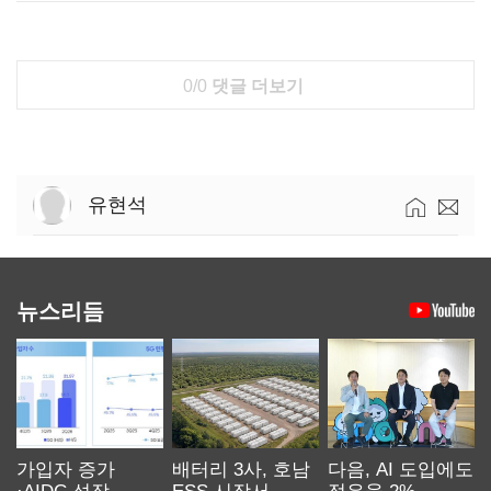
0/0
댓글 더보기
유현석
뉴스리듬
가입자 증가
배터리 3사, 호남
다음, AI 도입에도