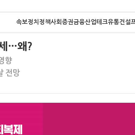
속보
정치
정책
사회
증권
금융
산업
테크
유통
건설
세…왜?
 영향
날 전망