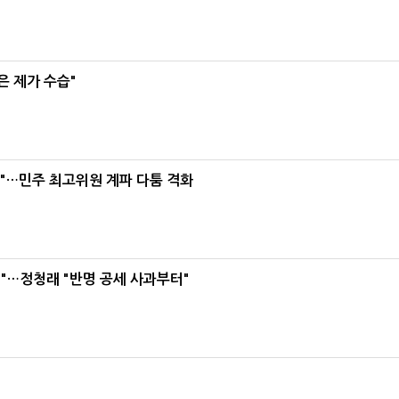
은 제가 수습"
라"…민주 최고위원 계파 다툼 격화
"…정청래 "반명 공세 사과부터"