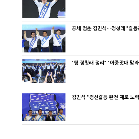
공세 멈춘 김민석…정청래 "갈등
"팀 정청래 정리" "이중잣대 말
김민석 "경선갈등 완전 제로 노력