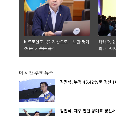
비트코인도 국가자산으로…'보관·평가
카카오, 
·처분' 기준은 숙제
최대…에이
이 시간 주요 뉴스
김민석, 누적 45.42%로 경선 
김민석, 제주·인천 당대표 경선서 '