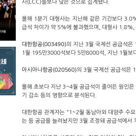
사(LCC)들보다 낮은 것으로 집계됐다.
올해 1분기 대형사는 지난해 같은 기간보다 3.0%
급석 차이가 약 5%에 불과했으며, 대형사 1.8%,
대한항공(003490)
의 지난 3월 국제선 공급석은 
1월 195만3000석보다 5만8000석, 지난 1월
아시아나항공(020560)
의 3월 국제선 공급석은 1
올해 초보다 지난 3~4월 공급석이 줄어든 원인
기 감소 등의 영향으로 분석된다.
대한항공 관계자는 "1~2월 동남아와 대양주 수
는 등 공급을 늘려놨지만 3월 조정돼 공급석에서 