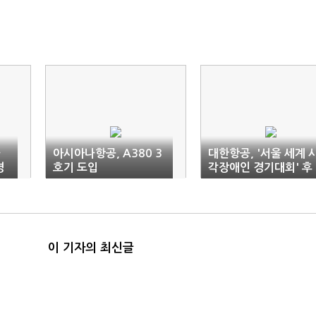
자
아시아나항공, A380 3
대한항공, '서울 세계 
경
호기 도입
각장애인 경기대회' 후
원
이 기자의 최신글