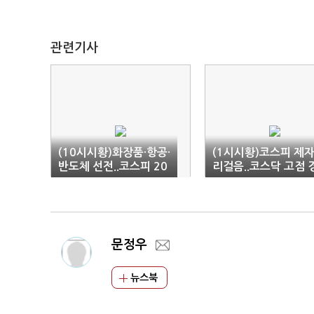
관련기사
(10시시황)화장품·항공·
(1시시황)코스피 제
반도체 선전..코스피 20
리걸음..코스닥 고점 
90선
신
문정우
뉴스북