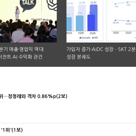
2분기 매출·영업익 역대
가입자 증가·AIDC 성장…SKT 2
전트 AI 수익화 관건
성장 본궤도
1위…정청래와 격차 0.86%p(2보)
1위'(1보)