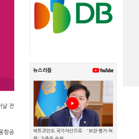
뉴스리듬
어날 전
비트코인도 국가자산으로…'보관·평가·처
비용항공
분' 기준은 숙제