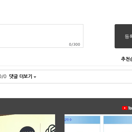
0
/
300
추천
0/0
댓글 더보기