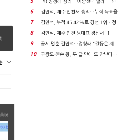
5
"팀 정청래 정리" "이중잣대 말라"…민
주 최고위원 계파 다...
6
김민석, 제주·인천서 승리…누적 득표율
'1위 탈환'(종합)...
7
김민석, 누적 45.42%로 경선 1위…정
청래와 격차 0.86%p(...
8
김민석, 제주·인천 당대표 경선서 '1
위'(1보)...
9
공세 멈춘 김민석…정청래 "갈등은 제
가 수습"
10
구광모-젠슨 황, 두 달 만에 또 만난다…
로봇·AI 등 논...
순