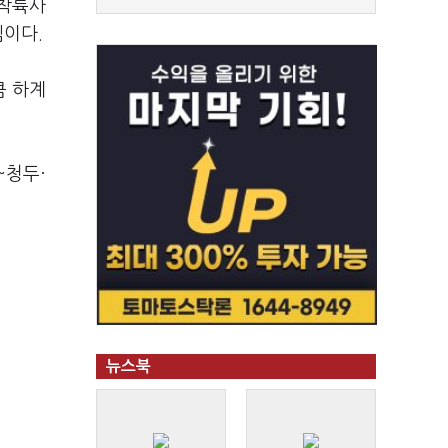
 착륙사
셈이다.
큼 하계
~청두·
뉴스북