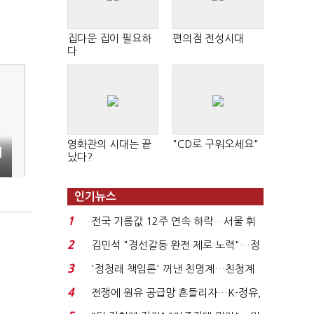
집다운 집이 필요하
편의점 전성시대
다
영화관의 시대는 끝
"CD로 구워오세요"
시
났다?
인기뉴스
1
전국 기름값 12주 연속 하락…서울 휘
발윳값 1909원...
2
김민석 "경선갈등 완전 제로 노력"…정
청래 "반명 공세 사...
3
'정청래 책임론' 꺼낸 친명계…친청계
는 추가투표 때리기...
4
전쟁에 원유 공급망 흔들리자…K-정유,
에너지안보 핵심...