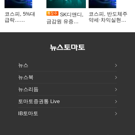
코스피, 5%대
코스피, 반도체주
SK디앤디,
급락…
약세·차익실현에
금감원 유증
매도사이드카
2%대 하락
제동에 장 초반
발동
상한가
뉴스
뉴스북
뉴스리듬
토마토증권통 Live
IB토마토