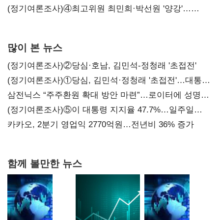
'한 자릿수'
(정기여론조사)④최고위원 최민희·박선원 '양강'…
서미화·이성윤·임미애 뒤이어
많이 본 뉴스
(정기여론조사)②당심·호남, 김민석-정청래 '초접전'
(정기여론조사)①당심, 김민석·정청래 '초접전'…대통령
지지도 '50% 아래로'(종합)
삼전닉스 “주주환원 확대 방안 마련”…로이터에 성명
보내
(정기여론조사)⑤이 대통령 지지율 47.7%…일주일
만에 다시 40%대
카카오, 2분기 영업익 2770억원…전년비 36% 증가
함께 볼만한 뉴스