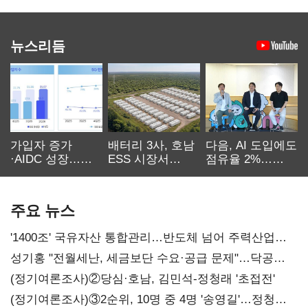
뉴스리듬
가입자 증가
배터리 3사, 호남
다음, AI 도입에도
·AIDC 성장…
ESS 시장서
점유율 2%…
SKT 2분기 성장
‘격돌’
에이전트
본궤도
차별화가 관건
주요 뉴스
'1400조' 국유자산 통합관리…반도체 넘어 주력산업
구조혁신
성기홍 "전월세난, 세금보단 수요·공급 문제"…닥공
시사
(정기여론조사)②당심·호남, 김민석-정청래 '초접전'
(정기여론조사)③2순위, 10명 중 4명 '송영길'…정청래